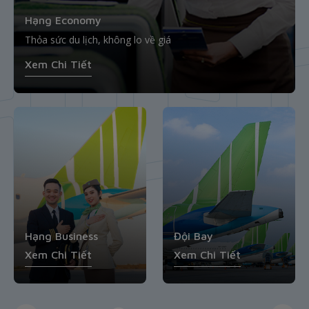
Hành trình tận tâm
Hạng Economy
Đội Bay
Nơi sự thoải mái và giá trị hội tụ
Thỏa sức du lịch, không lo về giá
Trải nghiệm bất tận cùng đội bay hàng đầu
Hạng Business
Mạng bay
Xem Chi Tiết
Xem Chi Tiết
Xem Chi Tiết
Xem Chi Tiết
Xem Chi Tiết
Hạng Business
Đội Bay
Xem Chi Tiết
Xem Chi Tiết