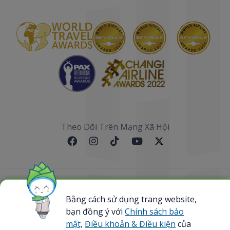
Theo Dõi Trên Mạng Xã Hội
Sơ đồ website
Bằng cách sử dụng trang website,
bạn đồng ý với
Chính sách bảo
@ 2023 Bamboo Airways Copyright. All Rights
Reserved.
mật,
Điều khoản & Điều kiện
của