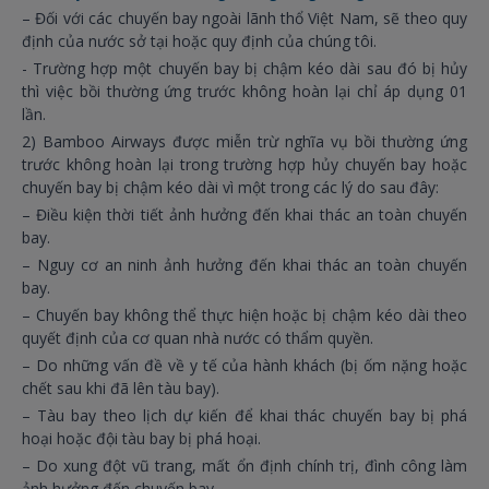
– Đối với các chuyến bay ngoài lãnh thổ Việt Nam, sẽ theo quy
định của nước sở tại hoặc quy định của chúng tôi.
- Trường hợp một chuyến bay bị chậm kéo dài sau đó bị hủy
thì việc bồi thường ứng trước không hoàn lại chỉ áp dụng 01
lần.
2) Bamboo Airways được miễn trừ nghĩa vụ bồi thường ứng
trước không hoàn lại trong trường hợp hủy chuyến bay hoặc
chuyến bay bị chậm kéo dài vì một trong các lý do sau đây:
– Điều kiện thời tiết ảnh hưởng đến khai thác an toàn chuyến
bay.
– Nguy cơ an ninh ảnh hưởng đến khai thác an toàn chuyến
bay.
– Chuyến bay không thể thực hiện hoặc bị chậm kéo dài theo
quyết định của cơ quan nhà nước có thẩm quyền.
– Do những vấn đề về y tế của hành khách (bị ốm nặng hoặc
chết sau khi đã lên tàu bay).
– Tàu bay theo lịch dự kiến để khai thác chuyến bay bị phá
hoại hoặc đội tàu bay bị phá hoại.
– Do xung đột vũ trang, mất ổn định chính trị, đình công làm
ảnh hưởng đến chuyến bay.