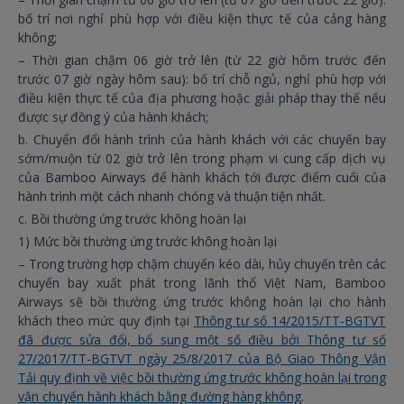
bố trí nơi nghỉ phù hợp với điều kiện thực tế của cảng hàng
không;
– Thời gian chậm 06 giờ trở lên (từ 22 giờ hôm trước đến
trước 07 giờ ngày hôm sau): bố trí chỗ ngủ, nghỉ phù hợp với
điều kiện thực tế của địa phương hoặc giải pháp thay thế nếu
được sự đồng ý của hành khách;
b. Chuyển đổi hành trình của hành khách với các chuyến bay
sớm/muộn từ 02 giờ trở lên trong phạm vi cung cấp dịch vụ
của Bamboo Airways để hành khách tới được điểm cuối của
hành trình một cách nhanh chóng và thuận tiện nhất.
c. Bồi thường ứng trước không hoàn lại
1) Mức bồi thường ứng trước không hoàn lại
– Trong trường hợp chậm chuyến kéo dài, hủy chuyến trên các
chuyến bay xuất phát trong lãnh thổ Việt Nam, Bamboo
Airways sẽ bồi thường ứng trước không hoàn lại cho hành
khách theo mức quy định tại
Thông tư số 14/2015/TT-BGTVT
đã được sửa đổi, bổ sung một số điều bởi Thông tư số
27/2017/TT-BGTVT ngày 25/8/2017 của Bộ Giao Thông Vận
Tải quy định về việc bồi thường ứng trước không hoàn lại trong
vận chuyển hành khách bằng đường hàng không
.