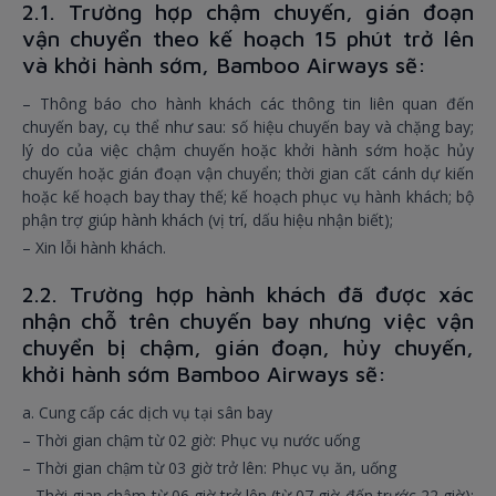
2.1. Trường hợp chậm chuyến, gián đoạn
vận chuyển theo kế hoạch 15 phút trở lên
và khởi hành sớm, Bamboo Airways sẽ:
– Thông báo cho hành khách các thông tin liên quan đến
chuyến bay, cụ thể như sau: số hiệu chuyến bay và chặng bay;
lý do của việc chậm chuyến hoặc khởi hành sớm hoặc hủy
chuyến hoặc gián đoạn vận chuyển; thời gian cất cánh dự kiến
hoặc kế hoạch bay thay thế; kế hoạch phục vụ hành khách; bộ
phận trợ giúp hành khách (vị trí, dấu hiệu nhận biết);
– Xin lỗi hành khách.
2.2. Trường hợp hành khách đã được xác
nhận chỗ trên chuyến bay nhưng việc vận
chuyển bị chậm, gián đoạn, hủy chuyến,
khởi hành sớm Bamboo Airways sẽ:
a. Cung cấp các dịch vụ tại sân bay
– Thời gian chậm từ 02 giờ: Phục vụ nước uống
– Thời gian chậm từ 03 giờ trở lên: Phục vụ ăn, uống
– Thời gian chậm từ 06 giờ trở lên (từ 07 giờ đến trước 22 giờ):