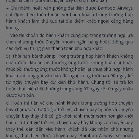
hoặc hạ cánh (đối với chuyến bay bị chậm kéo dài)
– Chi nhánh hoặc văn phòng đại diện được Bamboo Airways
chỉ định theo thỏa thuận với hành khách trong trường hợp
hành khách làm thủ tục tại địa điểm khác ngoài cảng hàng
không;
– Vào tài khoản do hành khách cung cấp trong trường hợp lựa
chọn phương thức Chuyển khoản ngân hàng hoặc thông qua
các dịch vụ trung gian thanh toán phù hợp khác.
5) Thời hạn bồi thường: Trong trường hợp hành khách không
nhận được khoản bồi thường ứng trước không hoàn lại hoặc
mức bồi thường ứng trước không hoàn lại chưa phù hợp, hành
khách vui lòng gửi văn bản đề nghị trong thời hạn 90 ngày kể
từ ngày chuyến bay dự kiến khởi hành. Chúng tôi sẽ trả lời
hoặc thực hiện bồi thường trong vòng 07 ngày kể từ ngày nhận
được văn bản.
d. Hoàn trả tiền vé cho hành khách: trong trường hợp chuyến
bay chậm/sớm từ 04 giờ trở lên, chuyến bay bị hủy và chuyển
chuyến bay thay thế có giờ khởi hành muộn/sớm hơn giờ khởi
hành cũ từ 4 giờ trở lên, chuyến bay hủy không có chuyến bay
thay thế dẫn đến việc hành khách đã xác nhận chỗ nhưng
không thực hiện được chuyến bay: Bamboo Airways sẽ hoàn