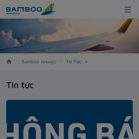
Tin tức
Bamboo Airways
Tin Tức
Tin tức