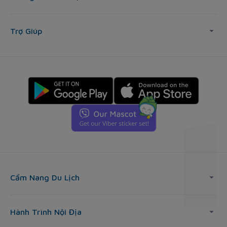
Trợ Giúp
Cẩm Nang Du Lịch
Hành Trình Nội Địa