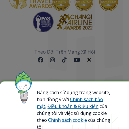
Theo Dõi Trên Mạng Xã Hội
Sơ đồ website
Bằng cách sử dụng trang website,
bạn đồng ý với
Chính sách bảo
@ 2023 Bamboo Airways Copyright. All Rights
Reserved.
mật,
Điều khoản & Điều kiện
của
Business Registration Code: 0107867370
chúng tôi và việc sử dụng cookie
theo
Chính sách cookie
của chúng
tôi.