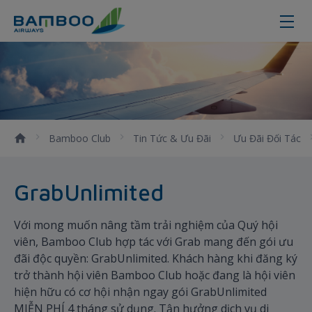
GrabUnlimited
Bamboo Club
Tin Tức & Ưu Đãi
Ưu Đãi Đối Tác
GrabUnlimited
Với mong muốn nâng tầm trải nghiệm của Quý hội
viên, Bamboo Club hợp tác với Grab mang đến gói ưu
đãi độc quyền: GrabUnlimited. Khách hàng khi đăng ký
trở thành hội viên Bamboo Club hoặc đang là hội viên
hiện hữu có cơ hội nhận ngay gói GrabUnlimited
MIỄN PHÍ 4 tháng sử dụng. Tận hưởng dịch vụ di