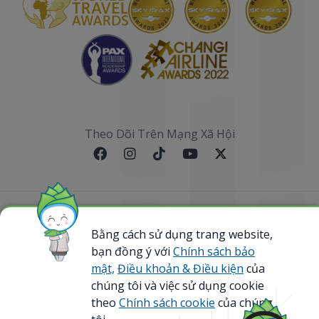
Theo Dõi Trên Mạng Xã Hội
Sơ đồ website
Bằng cách sử dụng trang website,
bạn đồng ý với
Chính sách bảo
@ 2023 Bamboo Airways Copyright. All Rights
Reserved.
mật,
Điều khoản & Điều kiện
của
Business Registration Code: 0107867370
chúng tôi và việc sử dụng cookie
theo
Chính sách cookie
của chúng