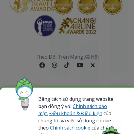
Theo Dõi Trên Mạng Xã Hội
Sơ đồ website
Bằng cách sử dụng trang website,
bạn đồng ý với
Chính sách bảo
@ 2023 Bamboo Airways Copyright. All Rights
Reserved.
mật,
Điều khoản & Điều kiện
của
Business Registration Code: 0107867370
chúng tôi và việc sử dụng cookie
theo
Chính sách cookie
của chúng