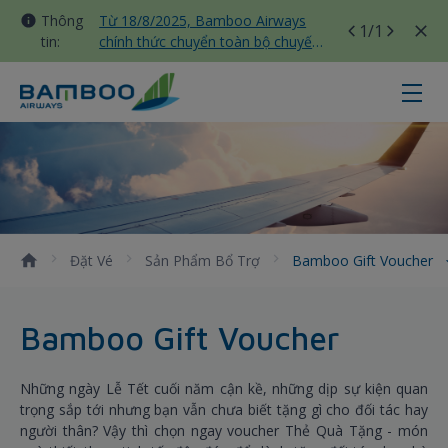
Thông
Từ 18/8/2025, Bamboo Airways
1
/1
tin:
chính thức chuyển toàn bộ chuyến
bay nội địa sang nhà ga T3 Tân
Sơn Nhất
Bamboo Gift Voucher - Bamboo Ai
Đặt Vé
Sản Phẩm Bổ Trợ
Bamboo Gift Voucher
Bamboo Gift Voucher
Những ngày Lễ Tết cuối năm cận kề, những dịp sự kiện quan
trọng sắp tới nhưng bạn vẫn chưa biết tặng gì cho đối tác hay
người thân? Vậy thì chọn ngay voucher Thẻ Quà Tặng - món