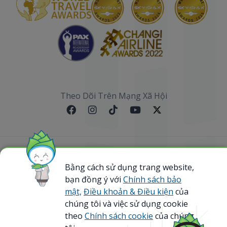
Theo Dõi Trên Mạng Xã Hội
Sơ đồ website
Bằng cách sử dụng trang website,
bạn đồng ý với
Chính sách bảo
@ 2023 Bamboo Airways Copyright. All Rights
Reserved.
mật,
Điều khoản & Điều kiện
của
Business Registration Code: 0107867370
chúng tôi và việc sử dụng cookie
theo
Chính sách cookie
của chúng