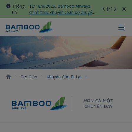
Thông
Từ 18/8/2025, Bamboo Airways
1
/1
tin:
chính thức chuyển toàn bộ chuyến
bay nội địa sang nhà ga T3 Tân
Sơn Nhất
Khuyến cáo đi lại - Bamboo Airway
Trợ Giúp
Khuyến Cáo Đi Lại
HƠN CẢ MỘT
CHUYẾN BAY