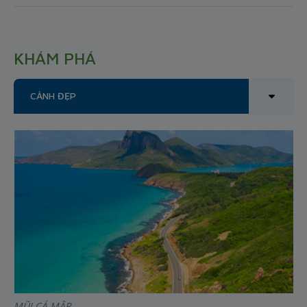
KHÁM PHÁ
CẢNH ĐẸP
MŨI CÁ MẬP