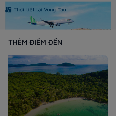
Thời tiết tại
Vung Tau
THÊM ĐIỂM ĐẾN
BÃI ĐẦM TRẦU
Đây là nơi bạn có thể bắt trọn khoảnh khắc hạ cánh và gần
như chạm được tới chiếc máy bay phản lực đang hạ cánh.
Hiện nay, Bamboo Airways đang khai thác nhiều chuyến khứ
hồi hàng ngày, bạn hoàn toàn có thể lựa chọn khung thời gian
phù hợp để check-in với máy bay tại Bãi Đầm Trầu.