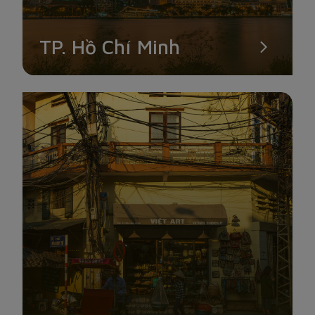
bước vào cổng, bạn sẽ thấy ngay tượng Phật Mẹ Quan Âm
sừng sững. Đi sâu vào bên trong là nhiều bức tượng Phật lớn
nhỏ được chạm trổ cầu kì. Dạo quanh một vòng Vân Sơn Tự
TP. Hồ Chí Minh
Núi Một, du khách sẽ cảm nhận được lối kiến trúc xưa thời Lý
Trần cổ kính và uy nghiêm. Với không gian rộng lớn cùng góc
nhìn cực đỉnh, đây là địa điểm check-in tuyệt vời cho bạn đấy!
VƯỜN QUỐC GIA CÔN ĐẢO