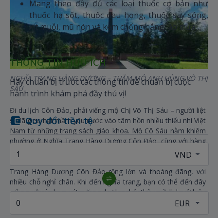
Mang theo đầy đủ các loại thuốc cơ bản như
thuốc hạ sốt, thuốc đau họng, thuốc say sóng,
xịt muỗi, mũ nón và kem chống nắng, áo mưa,…
THÔNG TIN HỮU ÍCH
NGHĨA TRANG HÀNG DƯƠNG – THĂM MỘ ANH HÙNG VÕ THỊ
Hãy chuẩn bị trước các thông tin để chuẩn bị cuộc
SÁU
hành trình khám phá đầy thú vị!
Đi du lịch Côn Đảo, phải viếng mộ Chị Võ Thị Sáu – người liệt
Quy đổi tiền tệ
sĩ đã gieo hạt mầm yêu nước vào tâm hồn nhiều thiếu nhi Việt
Nam từ những trang sách giáo khoa. Mộ Cô Sáu nằm khiêm
nhường ở Nghĩa Trang Hàng Dương Côn Đảo, cùng với hàng
nghìn nhân sĩ và người dân yêu nước khác đã hi sinh từ năm
1862 đến năm 1975 ở Nhà Tù Côn Đảo. Khuôn viên Nghĩa
Trang Hàng Dương Côn Đảo rộng lớn và thoáng đãng, với
nhiều chỗ nghỉ chân. Khi đến nghĩa trang, bạn có thể đến đây
viếng mộ và dạo mát, cũng như học hỏi thêm về lịch sử hiên
ngang của nhưng người anh hùng áo vải.