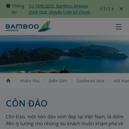
Thông
Từ 18/8/2025, Bamboo Airways
1
/1
tin:
chính thức chuyển toàn bộ chuyến
bay nội địa sang nhà ga T3 Tân
Sơn Nhất
Côn Đảo - Bamboo Airways
Khám Phá
Điểm Đến
Southeast Asia
Việt Na
CÔN ĐẢO
Côn Đảo, một hòn đảo xinh đẹp tại Việt Nam, là điểm
đến lý tưởng cho những du khách muốn khám phá vẻ