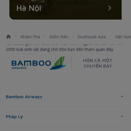
Hà Nội
Sở hữu diện tích gần 6000 héc-ta trên cạn và 14.000 héc-ta
dưới nước, Vườn Quốc Gia Côn Đảo ra đời từ ba thập kỷ
trước. Nơi đây vẫn giữ được vẻ đẹp nguyên thuỷ do ít sự tác
động của con người. Vườn Quốc Gia Côn Đảo tập trung hơn
30 loài lan rực rỡ, 100 loài dây leo cùng nhiều loại thảo mộc
Khám Phá
Điểm Đến
Southeast Asia
Việt Na
và gỗ quý hiếm. Nơi đây cũng là nơi sinh sống của nhiều động
vật được ghi vào Sách Đỏ Việt Nam. Ngoài ra, còn có hơn
2000 loài sinh vật đang chờ đón bạn đến tham quan đấy.
HƠN CẢ MỘT
CHUYẾN BAY
Bamboo Airways
Pháp Lý