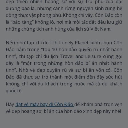
đẹp thiên nhiên hoang sơ với sự trù phú của đại
dương bao la, những cánh rừng nguyên sinh cùng hệ
động thực vật phong phú. Không chỉ vậy, Côn Đảo còn
là “bảo tàng” khổng lồ, nơi mà mỗi tấc đất đều lưu giữ
những chứng tích anh hùng của lịch sử Việt Nam.
Nếu như tạp chí du lịch Lonely Planet bình chọn Côn
Đảo nằm trong “top 10 hòn đảo quyến rũ nhất hành
tinh”, thì tạp chí du lịch Travel and Leisure cũng gọi
đây là “một trong những hòn đảo bí ẩn nhất hành
tinh”. Nhờ vẻ đẹp quyến rũ và sự bí ẩn vốn có, Côn
Đảo đã thực sự trở thành một điểm đến đầy sức hút
không chỉ với du khách trong nước mà cả du khách
quốc tế.
Hãy
đặt vé máy bay đi Côn Đảo
để khám phá trọn vẹn
vẻ đẹp hoang sơ, bí ẩn của hòn đảo xinh đẹp này nhé!