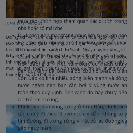
khoảng thời gian thích hợp để lặn biển và tắm
trong làn nước trong xanh. Buổi chiều hay có
mưa rào, thích hợp tham quan các di tích trong
NHÀ TÙ CÔN ĐẢO
nhà hoặc có mái che
Du khách nên mặc trang phục lịch sự và kín đáo
Đối nghịch với cảnh đẹp thiên nhiên chan hòa ngày nay, Côn
khi ghé đến những nơi tâm linh, lịch sử hoặc
Đảo từng được gọi là “địa ngục trần gian” khi giam giữ và tra
thăm mộ Liệt sỹ Võ Thị Sáu
tấn rất nhiều tù nhân trong chiến tranh. Ngày nay, khi bóng tối
lịch sử đã lùi xa, Côn Đảo vẫn truyền miệng những câu chuyện
Quan sát kĩ khi lái xe vì rất dễ bắp gặp khỉ/vọc
linh thiêng huyền bí. Nếu đến Côn Đảo, bạn nhất định phải
trên đường đi – Nếu tắm biển, du khách chú ý
một lần ghé thăm Nhà tù Côn Đảo để trở về những năm
đến quy định bãi biển và đội cứu hộ biển, vì biển
tháng lịch sử của đất nước.
Côn Đảo có khá nhiều sóng biển mạnh và dòng
nước ngầm nên bạn cần bơi ở vùng nước an
toàn theo quy định. Bên cạnh đó hãy chú ý đến
các trẻ em đi cùng
Khi khám phá vùng rừng ở Côn Đảo, du khách
cần chú ý đi theo lối mòn có chỉ dẫn, không tự ý
tìm đường đi trong rừng vì rất dễ lạc đường và
gặp nguy hiểm