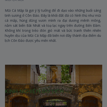
Mũi Cá Mập là gợi ý lý tưởng để đi dạo vào những buổi sáng
tinh sương ở Côn Đảo. Đây là khối đất đá có hình thù như mũi
cá mấp, hùng dũng vươn mình ra đại dương mênh mông,
nằm sát biển Bãi Nhát và toạ lạc ngay trên đường Bến Đầm.
Không khí trong trẻo đón gió mát và bức tranh thiên nhiên
huyền dịu của Mũi Cá Mập đã biến nơi đây thành địa điểm du
lịch Côn Đảo được yêu mến nhất.
KINH NGHIỆM DU LỊCH
Nếu tới thăm Côn Đảo từ tháng 3 đến tháng 10,
du khách nên đi thăm thú đảo xa vào ban ngày –