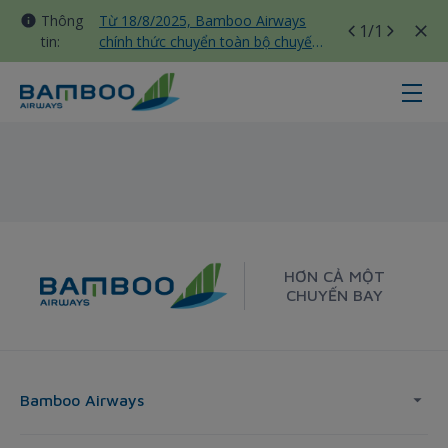
Thông
Từ 18/8/2025, Bamboo Airways
1
/1
tin:
chính thức chuyển toàn bộ chuyến
bay nội địa sang nhà ga T3 Tân
Sơn Nhất
Hue - Seoul - Bamboo Airways
HƠN CẢ MỘT
CHUYẾN BAY
Bamboo Airways