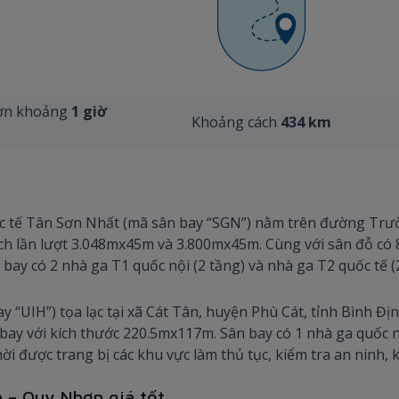
hơn khoảng
1 giờ
Khoảng cách
434 km
c tế Tân Sơn Nhất (mã sân bay “SGN”) nằm trên đường Trườ
ch lần lượt 3.048mx45m và 3.800mx45m. Cùng với sân đỗ có 8
bay có 2 nhà ga T1 quốc nội (2 tầng) và nhà ga T2 quốc tế (
y “UIH”) tọa lạc tại xã Cát Tân, huyện Phù Cát, tỉnh Bình Đị
 bay với kích thước 220.5mx117m. Sân bay có 1 nhà ga quốc n
i được trang bị các khu vực làm thủ tục, kiểm tra an ninh
 – Quy Nhơn giá tốt