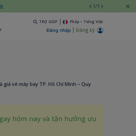
1
/1
ất
TRỢ GIÚP
Pháp
•
Tiếng Việt
b
Đăng ký
Đăng nhập
à giá vé máy bay TP. Hồ Chí Minh – Quy
ngay hôm nay và tận hưởng ưu