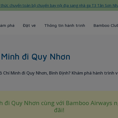
thức chuyển toàn bộ chuyến bay nội địa sang nhà ga T3 Tân Sơn Nh
ám phá
Đặt vé
Thông tin hành trình
Bamboo Clu
- Bamboo Airways
 Minh đi Quy Nhơn
 Chí Minh đi Quy Nhơn, Bình Định? Khám phá hành trình v
nh đi Quy Nhơn cùng với Bamboo Airways 
đãi!