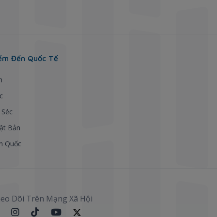
ểm Đến Quốc Tế
h
c
 Séc
ật Bản
n Quốc
eo Dõi Trên Mạng Xã Hội