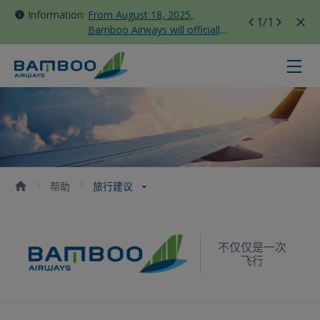
Information:
From August 18, 2025,
1
/1
Bamboo Airways will officially
move all domestic flights to
Tan Son Nhat Terminal T3
旅行建议 - Bamboo Airways
帮助
旅行建议
不仅仅是一次
飞行