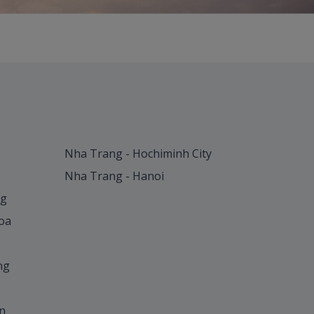
Nha Trang - Hochiminh City
Nha Trang - Hanoi
ng
oa
ng
n