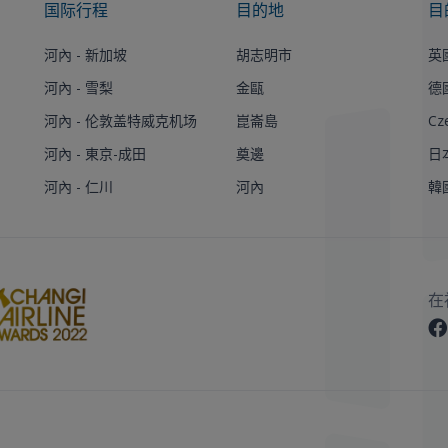
国际行程
目的地
目
河內 - 新加坡
胡志明市
英
河內 - 雪梨
金甌
德
河內 - 伦敦盖特威克机场
崑崙島
Cz
河內 - 東京-成田
奠邊
日
河內 - 仁川
河內
韓
在