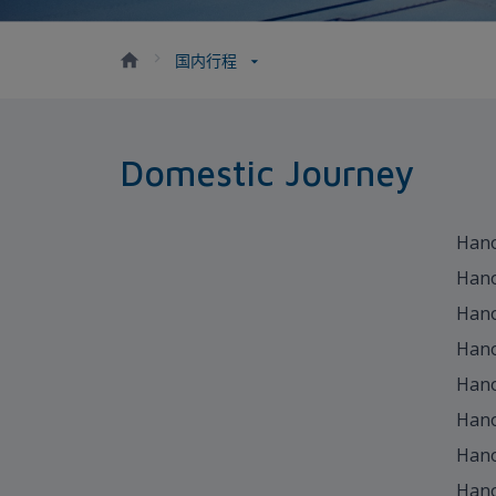
国内行程
Domestic Journey
Hano
Hano
Hano
Hano
Hano
Hano
Hano
Hano