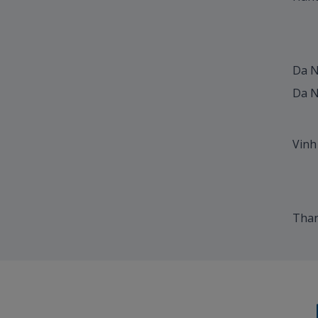
Da N
Da N
Vinh
Than