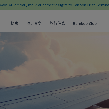
ys will officially move all domestic flights to Tan Son Nhat Termina
探索
预订票务
旅行信息
Bamboo Club