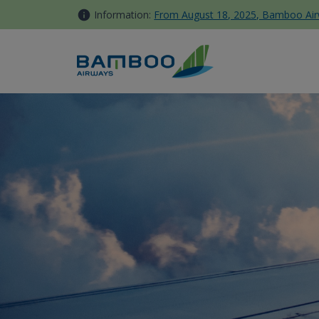
跳转到内容
Information:
From August 18, 2025, Bamboo Airwa
国内行程 - Bamboo Airways