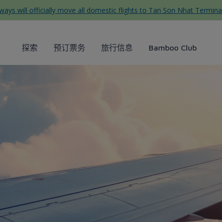
ys will officially move all domestic flights to Tan Son Nhat Termina
探索
预订票务
旅行信息
Bamboo Club
oo Airways