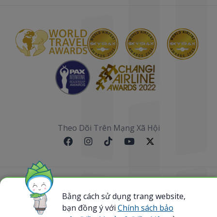
Theo Dõi Trên Mạng Xã Hội
Sơ đồ website
Bằng cách sử dụng trang website,
bạn đồng ý với
Chính sách bảo
@ 2023 Bamboo Airways Copyright. All Rights