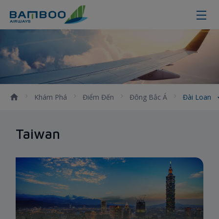
Đài Loan
Khám Phá
Điểm Đến
Đông Bắc Á
Đài Loan
Taiwan