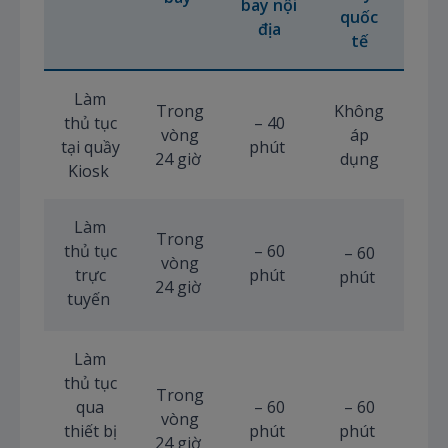
bay nội
quốc
địa
tế
Làm
Trong
Không
thủ tục
– 40
vòng
áp
tại quầy
phút
24 giờ
dụng
Kiosk
Làm
Trong
thủ tục
– 60
– 60
vòng
trực
phút
phút
24 giờ
tuyến
Làm
thủ tục
Trong
qua
– 60
– 60
vòng
thiết bị
phút
phút
24 giờ