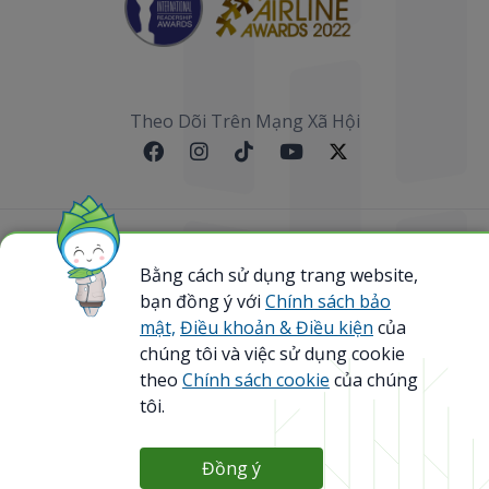
Theo Dõi Trên Mạng Xã Hội
Sơ đồ website
Bằng cách sử dụng trang website,
bạn đồng ý với
Chính sách bảo
@ 2023 Bamboo Airways Copyright. All Rights
Reserved.
mật,
Điều khoản & Điều kiện
của
Business Registration Code: 0107867370
chúng tôi và việc sử dụng cookie
theo
Chính sách cookie
của chúng
tôi.
Đồng ý