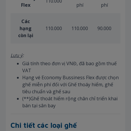
110.000
Flex
phí
phí
ph
Các
hạng
110.000
110.000
90.000
55.0
còn lại
Lưu ý
:
Giá tính theo đơn vị VNĐ, đã bao gồm thuế
VAT
Hạng vé Economy Bussiness Flex được chọn
ghế miễn phí đối với Ghế thoáy hiểm, ghế
tiêu chuẩn và ghế sau
(**)Ghế thoát hiểm rộng chân chỉ triển khai
bán tại sân bay
Chi tiết các loại ghế