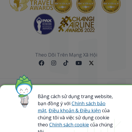
Theo Dõi Trên Mạng Xã Hội
Sơ đồ website
Bằng cách sử dụng trang website,
@ 2023 Bamboo Airways Copyright. All Rights
bạn đồng ý với
Chính sách bảo
Reserved.
mật,
Điều khoản & Điều kiện
của
Business Registration Code: 0107867370
chúng tôi và việc sử dụng cookie
theo
Chính sách cookie
của chúng
tôi.