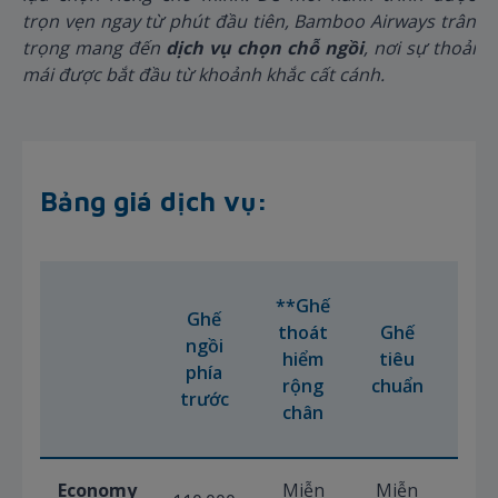
trọn vẹn ngay từ phút đầu tiên, Bamboo Airways trân
trọng mang đến
dịch vụ
chọn chỗ ngồi
, nơi sự thoải
mái được bắt đầu từ khoảnh khắc cất cánh.
Bảng giá dịch vụ:
Gh
**Ghế
Ghế
sa
thoát
Ghế
ngồi
(Cử
hiểm
tiêu
phía
số
rộng
chuẩn
trước
& L
chân
đi)
Economy
Miễn
Miễn
Miễ