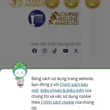
Theo Dõi Trên Mạng Xã Hội
Sơ đồ website
Bằng cách sử dụng trang website,
bạn đồng ý với
Chính sách bảo
@ 2023 Bamboo Airways Copyright. All Rights
Reserved.
mật,
Điều khoản & Điều kiện
của
Business Registration Code: 0107867370
chúng tôi và việc sử dụng cookie
theo
Chính sách cookie
của chúng
tôi.