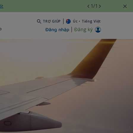
1
/1
ất
TRỢ GIÚP
Úc
•
Tiếng Việt
b
Đăng ký
Đăng nhập