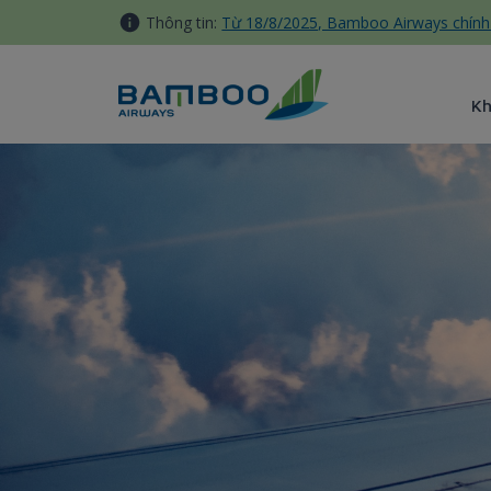
Truy cập nội dung luôn
Thông tin:
Từ 18/8/2025, Bamboo Airways chính 
K
Hành lý - Bamboo Airways