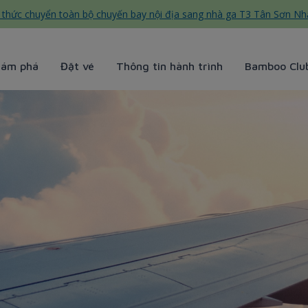
thức chuyển toàn bộ chuyến bay nội địa sang nhà ga T3 Tân Sơn Nh
hám phá
Đặt vé
Thông tin hành trình
Bamboo Clu