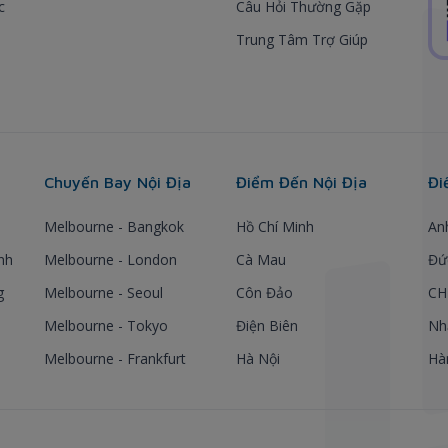
c
Câu Hỏi Thường Gặp
Trung Tâm Trợ Giúp
Chuyến Bay Nội Địa
Điểm Đến Nội Địa
Đi
Melbourne - Bangkok
Hồ Chí Minh
An
nh
Melbourne - London
Cà Mau
Đứ
g
Melbourne - Seoul
Côn Đảo
CH
Melbourne - Tokyo
Điện Biên
Nh
Melbourne - Frankfurt
Hà Nội
Hà