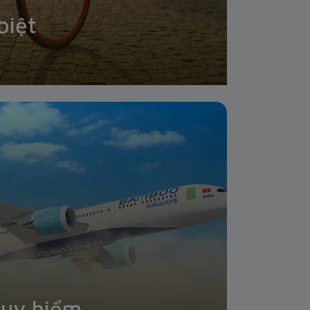
biệt
uy hiểm