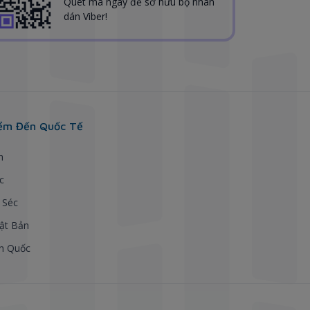
Quét mã ngay để sở hữu bộ nhãn
dán Viber!
ểm Đến Quốc Tế
h
c
 Séc
ật Bản
n Quốc