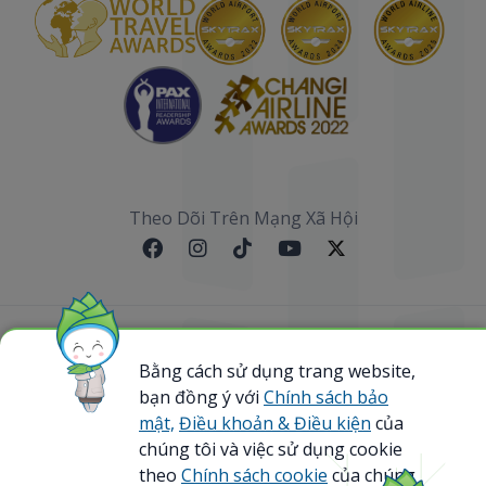
Theo Dõi Trên Mạng Xã Hội
Sơ đồ website
Bằng cách sử dụng trang website,
bạn đồng ý với
Chính sách bảo
@ 2023 Bamboo Airways Copyright. All Rights
Reserved.
mật,
Điều khoản & Điều kiện
của
Business Registration Code: 0107867370
chúng tôi và việc sử dụng cookie
theo
Chính sách cookie
của chúng