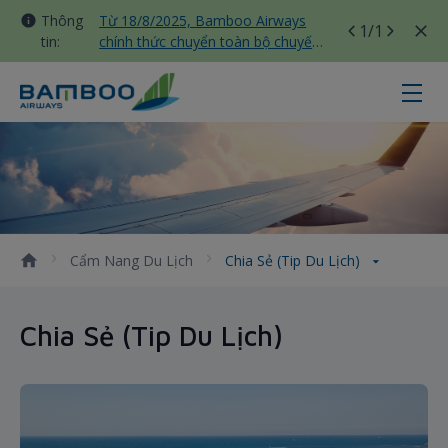
Thông
Từ 18/8/2025, Bamboo Airways
1
/1
tin:
chính thức chuyển toàn bộ chuyến
bay nội địa sang nhà ga T3 Tân
Sơn Nhất
Chia Sẻ (Tip Du Lịch) - Bamboo Ai
Cẩm Nang Du Lịch
Chia Sẻ (Tip Du Lịch)
Chia Sẻ (Tip Du Lịch)