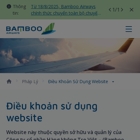
Thông
Từ 18/8/2025, Bamboo Airways
1
/1
tin:
chính thức chuyển toàn bộ chuyến
bay nội địa sang nhà ga T3 Tân
Sơn Nhất
Điều khoản sử dụng website - Ba
Pháp Lý
Điều Khoản Sử Dụng Website
Điều khoản sử dụng
website
Website này thuộc quyền sở hữu và quản lý của
Công ty cổ phần Hàng không Tre Việt – (Bamboo