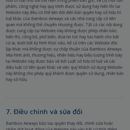
hữu trí tuệ như đã thể hiện trong phiên bản gốc; và (3) mọi sản
phẩm, công nghệ hay quy trình được sử dụng hay hiển thị tại
Website này đều có thể liên đới đến bản quyền hay sở hữu trí
tuệ khác của Bamboo Airways và các nhà cung cấp có liên
quan mà không thể chuyển nhượng được. Tất cả các nội dung
được cung cấp tại Website này không được phép nhân bản,
hiển thị, công bố, phổ biến, đưa tin tức hay lưu hành cho bất
cứ ai, dưới bất kỳ hình thức nào, kể cả trên các Website độc
lập khác mà không được sự chấp thuận của Bamboo Airways.
Mọi hình ảnh, thương hiệu, nhãn hiệu hay biểu tượng trình bày
tại Website này được bảo vệ bởi Luật sở hữu trí tuệ và các
điều luật có liên quan khác và việc quý khách sử dụng Website
này không cho phép quý khách được quyền sử dụng, nhân bản
hay sở hữu.
7. Điều chỉnh và sửa đổi
Bamboo Airways bảo lưu quyền thay đổi, chỉnh sửa hoặc
chấm dứt hoạt động của Website này vào bất cứ thời điểm