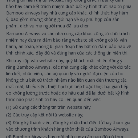
bảo hay cam kết trách nhiệm dưới bất kỳ hình thức nào từ phía
Bamboo airways hay nhà cung cấp khác, chính thức hay hàm
ý, bao gồm nhưng không giới hạn về sự phù hợp của sản
phẩm, dịch vụ mà người mua đã lựa chọn.
Bamboo Airways và các nhà cung cấp khác cũng từ chối trách
nhiệm hay đưa ra đảm bảo rằng website sẽ không có lỗi vận
hành, an toàn, không bị gián đoạn hay bất cứ đảm bảo nào về
tính chính xác, đầy đủ và đúng hạn của các thông tin hiển thị.
Khi truy cập vào website này, quý khách mặc nhiên đồng ý
rằng Bamboo Airways, các nhà cung cấp khác cùng với đối tác
liên kết, nhân viên, cán bộ quản lý và người đại diện của họ
không chịu bất cứ trách nhiệm nào liên quan đến thương tật,
mất mát, khiếu kiện, thiệt hại trực tiếp hoặc thiệt hại gián tiếp
do không lường trước hoặc do hậu quả để lại dưới bất kỳ hình
thức nào phát sinh từ hay có liên quan đến việc:
(1) Sử dụng các thông tin trên website này;
(2) Các truy cập kết nối từ website này;
(3) Đăng ký thành viên, đăng ký nhận thư điện tử hay tham gia
vào chương trình khách hàng thân thiết của Bamboo Airways;
(4) Bamboo Airways hay một nhà cung cấp nào đó có thực