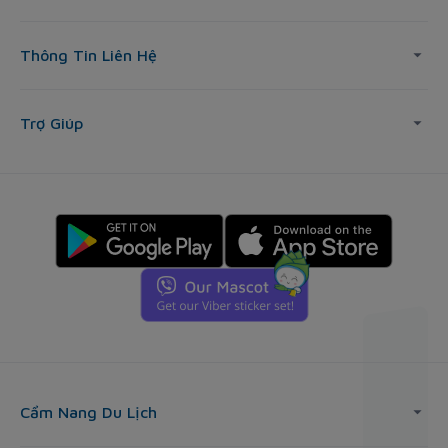
Thông Tin Liên Hệ
Trợ Giúp
Cẩm Nang Du Lịch