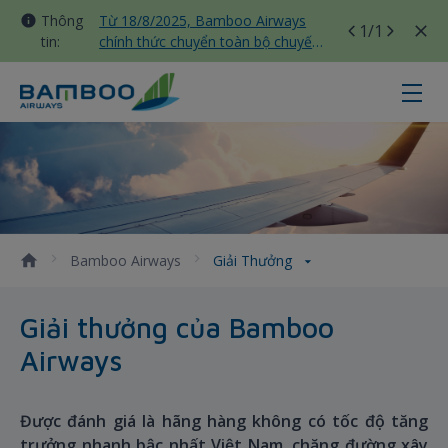
Thông
Từ 18/8/2025, Bamboo Airways
1
/1
tin:
chính thức chuyển toàn bộ chuyến
bay nội địa sang nhà ga T3 Tân
Sơn Nhất
Giải Thưởng - Bamboo Airways
Bamboo Airways
Giải Thưởng
Giải thưởng của Bamboo
Airways
Được đánh giá là hãng hàng không có tốc độ tăng
trưởng nhanh bậc nhất Việt Nam, chặng đường xây