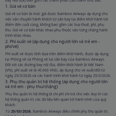
bay Nội địa) bao gồm các thành phần cấu thành như sau:
1. Giá vé cơ bản
Giá vé cơ bản là mức giá được Bamboo Airways áp dụng cho
việc vận chuyển hành khách từ sân bay tại điểm khởi hành tới
điểm đến cuối cùng, không bao gồm các loại thuế, phí, phụ
thu. Giá vé cơ bản khác nhau phụ thuộc vào từng chặng hành
trình khác nhau.
2. Phí xuất vé (áp dụng cho người lớn và trẻ em -
phí/vé)
Phí xuất vé được tính dựa trên điểm khởi hành, được áp dụng
tại Phòng vé và Phòng vé tại sân bay của Bamboo Airways.
Đối với các đường bay nội địa, điểm khởi hành là Việt Nam
(VN), phí xuất vé là 45.000 VND, áp dụng cho vé xuất/đổi từ
ngày 25/3/2026 và các hành trình khởi hành từ ngày 25/3/2026.
3. Phụ thu quản trị hệ thống (áp dụng cho người lớn
và trẻ em - phụ thu/chặng)
Phụ thu quản trị hệ thống là chi phí chi trả cho việc duy trì các
hệ thống quản trị các dữ liệu liên quan tới hành trình của quý
khách.
Từ
25/03/2026
, Bamboo Airways điều chỉnh phụ thu quản trị