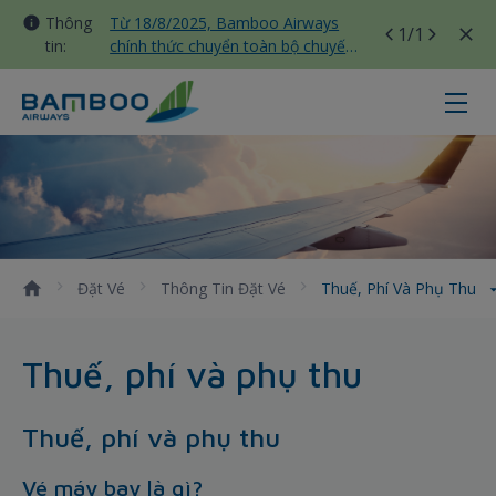
Thông
Từ 18/8/2025, Bamboo Airways
1
/1
tin:
chính thức chuyển toàn bộ chuyến
bay nội địa sang nhà ga T3 Tân
Sơn Nhất
Thuế, phí và phụ thu - Bamboo Ai
Đặt Vé
Thông Tin Đặt Vé
Thuế, Phí Và Phụ Thu
Thuế, phí và phụ thu
Thuế, phí và phụ thu
Vé máy bay là gì?