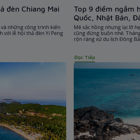
hả đèn Chiang Mai
Top 9 điểm ngắm h
Quốc, Nhật Bản, Đ
 và những công trình kiến
Mê sắc hồng nhưng lại lỡ hẹ
 với lễ hội thả đèn Yi Peng
cũng đừng buồn nhé. Tháng 
rộn ràng xứ du lịch Đông Bắc
ngắn nên nếu bạn không muố
giờ nhé
Đọc Tiếp