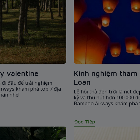
y valentine
Kinh nghiệm tham d
Loan
 đi đâu để trải nghiệm
irways khám phá top 7 địa
Lễ hội thả đèn trời là nét đ
nhân nhé!
kỷ và thu hút hơn 100.000 
Bamboo Airways khám phá xe
dẫn lớn đến thế nhé!
Đọc Tiếp