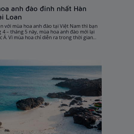
oa anh đào đỉnh nhất Hàn
ài Loan
n với mùa hoa anh đào tại Việt Nam thì bạn
4 – tháng 5 này, mùa hoa anh đào mới lại
 Á. Vì mùa hoa chỉ diễn ra trong thời gian
n bỏ lỡ thì hãy lên kế hoạch ngay từ bây