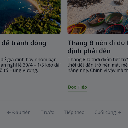
u để tránh đông
Tháng 8 nên đi du 
định phải đến
n để gia đình hay nhóm bạn
Tháng 8 là thời điểm tiết tr
an nghỉ lễ 30/4 – 1/5 kéo dài
thời tiết dần trở nên mát m
iỗ tổ Hùng Vương.
nắng nhẹ. Chính vì vậy mà 
mê mẩn vẻ đẹp của mùa thu 
Đọc Tiếp
← Đầu tiên
Trước
Tiếp theo
Cuối cùng →