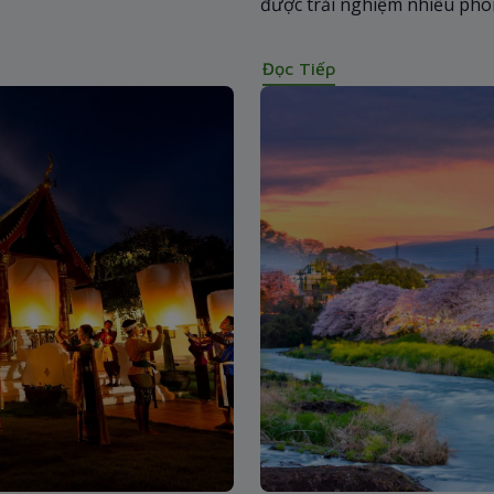
được trải nghiệm nhiều pho
thú vị. Hãy cùng Bamboo Ai
qua bài viết sau đây nhé!
Đọc Tiếp