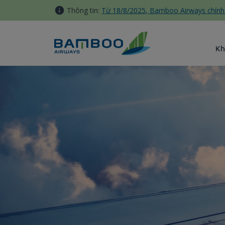
Truy cập nội dung luôn
Thông tin:
Từ 18/8/2025, Bamboo Airways chính 
Kh
Sự Kiện - Bamboo Airways