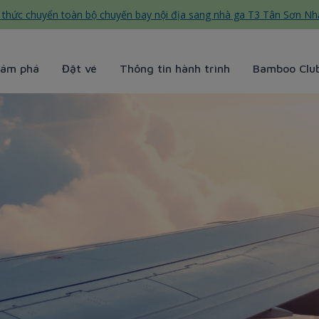
thức chuyển toàn bộ chuyến bay nội địa sang nhà ga T3 Tân Sơn Nh
ám phá
Đặt vé
Thông tin hành trình
Bamboo Clu