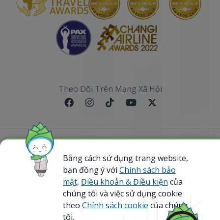
Theo Dõi Trên Mạng Xã Hội
Sơ đồ website
Bằng cách sử dụng trang website,
bạn đồng ý với
Chính sách bảo
@ 2023 Bamboo Airways Copyright. All Rights
Reserved.
mật,
Điều khoản & Điều kiện
của
Business Registration Code: 0107867370
chúng tôi và việc sử dụng cookie
theo
Chính sách cookie
của chúng
tôi.