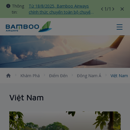
Thông
Từ 18/8/2025, Bamboo Airways
1
/1
tin:
chính thức chuyển toàn bộ chuyến
bay nội địa sang nhà ga T3 Tân
Sơn Nhất
Việt Nam - Bamboo Airways
Khám Phá
Điểm Đến
Đông Nam Á
Việt Nam
Việt Nam