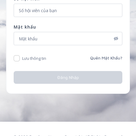
Mật khẩu
Quên Mật Khẩu?
Lưu thông tin
Đăng Nhập