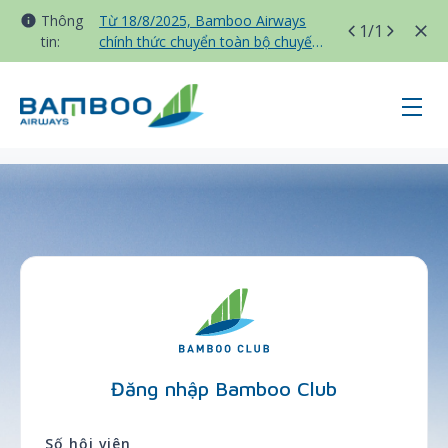
Thông
Từ 18/8/2025, Bamboo Airways
1
/1
tin:
chính thức chuyển toàn bộ chuyến
bay nội địa sang nhà ga T3 Tân
Sơn Nhất
page-login - Taiwan
Đăng nhập Bamboo Club
Số hội viên