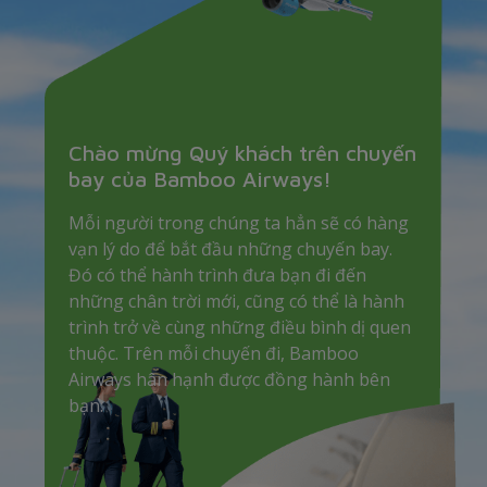
Chào mừng Quý khách trên chuyến
bay của Bamboo Airways!
Mỗi người trong chúng ta hẳn sẽ có hàng
vạn lý do để bắt đầu những chuyến bay.
Đó có thể hành trình đưa bạn đi đến
những chân trời mới, cũng có thể là hành
trình trở về cùng những điều bình dị quen
thuộc. Trên mỗi chuyến đi, Bamboo
Airways hân hạnh được đồng hành bên
bạn.