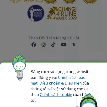
Theo Dõi Trên Mạng Xã Hội
Sơ đồ website
Bằng cách sử dụng trang website,
@ 2023 Bamboo Airways Copyright. All Rights
bạn đồng ý với
Chính sách bảo
Reserved.
mật,
Điều khoản & Điều kiện
của
Business Registration Code: 0107867370
chúng tôi và việc sử dụng cookie
theo
Chính sách cookie
của chúng
tôi.