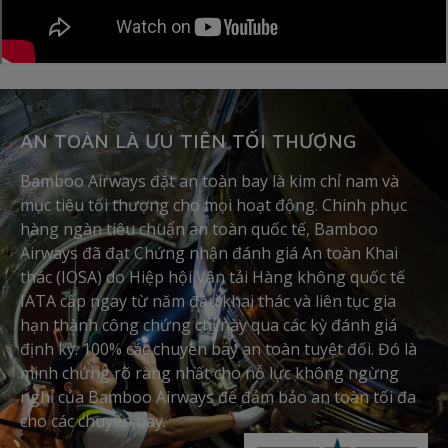
AN TOÀN LÀ ƯU TIÊN TỐI THƯỢNG
Bamboo Airways đặt an toàn bay là kim chỉ nam và
mục tiêu tối thượng cho mọi hoạt động. Chinh phục
hàng ngàn tiêu chuẩn an toàn quốc tế, Bamboo
Airways đã đạt Chứng nhận đánh giá An toàn Khai
thác (IOSA) do Hiệp hội Vận tải Hàng không quốc tế
IATA cấp ngay từ năm đầu khai thác và liên tục gia
hạn thành công chứng chỉ này qua các kỳ đánh giá
định kỳ. 100% các chuyến bay an toàn tuyệt đối. Đó là
minh chứng rõ ràng nhất cho nỗ lực không ngừng
nghỉ của Bamboo Airways để đảm bảo an toàn tối đa
cho các chuyến bay.