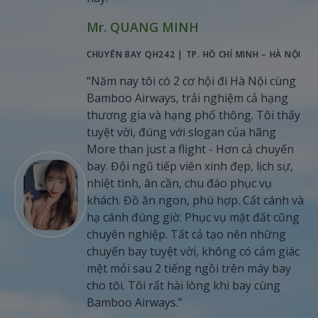
Mr. QUANG MINH
CHUYẾN BAY QH242 | TP. HỒ CHÍ MINH – HÀ NỘI
“Năm nay tôi có 2 cơ hội đi Hà Nội cùng
Bamboo Airways, trải nghiệm cả hạng
thương gia và hạng phổ thông. Tôi thấy
tuyệt vời, đúng với slogan của hãng
More than just a flight - Hơn cả chuyến
bay. Đội ngũ tiếp viên xinh đẹp, lịch sự,
nhiệt tình, ân cần, chu đáo phục vụ
khách. Đồ ăn ngon, phù hợp. Cất cánh và
hạ cánh đúng giờ. Phục vụ mặt đất cũng
chuyên nghiệp. Tất cả tạo nên những
chuyến bay tuyệt vời, không có cảm giác
mệt mỏi sau 2 tiếng ngồi trên máy bay
cho tôi. Tôi rất hài lòng khi bay cùng
Bamboo Airways.”