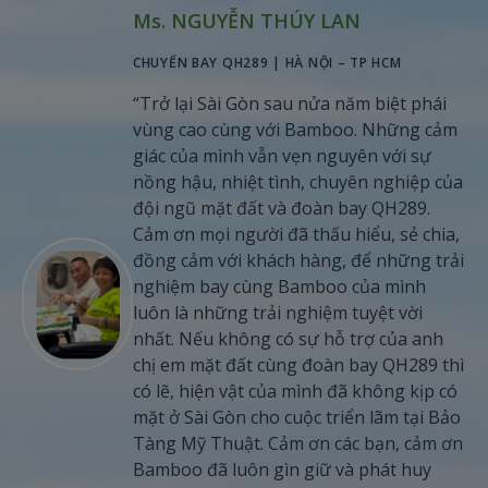
Ms. NGUYỄN THÚY LAN
CHUYẾN BAY QH289 | HÀ NỘI – TP HCM
“Trở lại Sài Gòn sau nửa năm biệt phái
vùng cao cùng với Bamboo. Những cảm
giác của mình vẫn vẹn nguyên với sự
nồng hậu, nhiệt tình, chuyên nghiệp của
đội ngũ mặt đất và đoàn bay QH289.
Cảm ơn mọi người đã thấu hiểu, sẻ chia,
đồng cảm với khách hàng, để những trải
nghiệm bay cùng Bamboo của mình
luôn là những trải nghiệm tuyệt vời
nhất. Nếu không có sự hỗ trợ của anh
chị em mặt đất cùng đoàn bay QH289 thì
có lẽ, hiện vật của mình đã không kịp có
mặt ở Sài Gòn cho cuộc triển lãm tại Bảo
Tàng Mỹ Thuật. Cảm ơn các bạn, cảm ơn
Bamboo đã luôn gìn giữ và phát huy