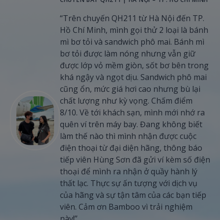
“Trên chuyến QH211 từ Hà Nội đến TP.
Hồ Chí Minh, mình gọi thử 2 loại là bánh
mì bơ tỏi và sandwich phô mai. Bánh mì
bơ tỏi được làm nóng nhưng vẫn giữ
được lớp vỏ mềm giòn, sốt bơ bên trong
khá ngậy và ngọt dịu. Sandwich phô mai
cũng ổn, mức giá hơi cao nhưng bù lại
chất lượng như kỳ vọng. Chấm điểm
8/10. Về tới khách sạn, mình mới nhớ ra
quên ví trên máy bay. Đang không biết
làm thế nào thì mình nhận được cuộc
điện thoại từ đại diện hãng, thông báo
tiếp viên Hùng Sơn đã gửi ví kèm số điện
thoại để mình ra nhận ở quầy hành lý
thất lạc. Thực sự ấn tượng với dịch vụ
của hãng và sự tận tâm của các bạn tiếp
viên. Cảm ơn Bamboo vì trải nghiệm
này!”