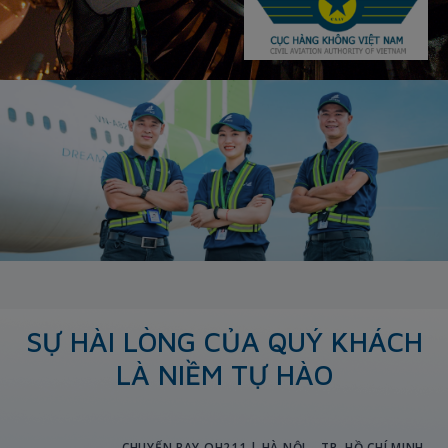
SỰ HÀI LÒNG CỦA QUÝ KHÁCH
LÀ NIỀM TỰ HÀO
CHUYẾN BAY QH211 | HÀ NỘI – TP. HỒ CHÍ MINH