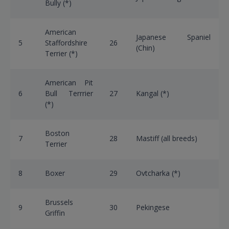
Bully (*)
American
Japanese Spaniel
5
Staffordshire
26
(Chin)
Terrier (*)
American Pit
6
Bull Terrrier
27
Kangal (*)
(*)
Boston
7
28
Mastiff (all breeds)
Terrier
8
Boxer
29
Ovtcharka (*)
Brussels
9
30
Pekingese
Griffin