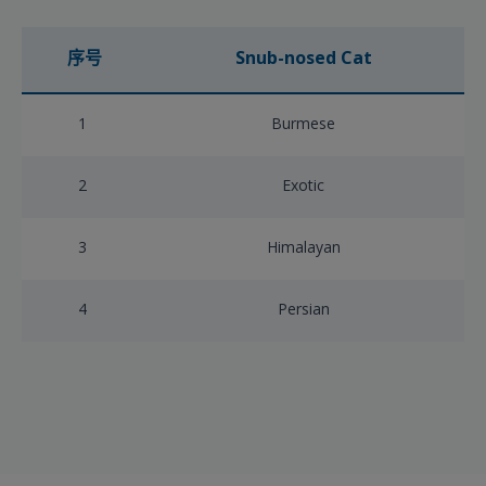
序号
Snub-nosed Cat
1
Burmese
2
Exotic
3
Himalayan
4
Persian