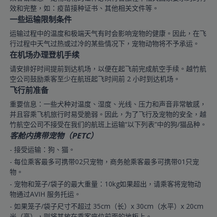
效和完整，如：疫苗接种证书、其他相关文件等。
一些运输限制条件
运输过程中的温度和极端天气有时会影响宠物的健康。因此，在飞
行过程中天气过热或过冷的某些情况下，宠物动物将不予承运。
在机场办理登机手续
请安排好时间提前到达机场，以便在起飞前完成航空手续。越竹航
空公司鼓励乘客至少在航班起飞时间前 2 小时到达机场。
飞行前准备
重要信息：一些犬种对温度、湿度、光线、压力和声音非常敏感，
并且容乘飞机旅行时易受脆弱。因此，为了飞行及宠物的安全，越
竹航空公司不接受在我们的航班上运输“以下列表”中的狗/猫品种。
客舱内携带宠物（PETC）
- 接受运输：狗、猫。
- 每位乘客最多可携带02只宠物，商务舱乘客最多可携带01只宠
物。
- 宠物和笼子/袋子的最大重量：10kg如果超出，请乘客将宠物动
物通过AVIH 服务托运。
- 如果笼子/袋子尺寸不超过 35cm（长）x 30cm（水平）x 20cm
米（高），则将其放在乘客座位前面的地板上。