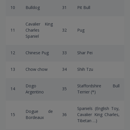
10
Bulldog
31
Pit Bull
Cavalier King
11
Charles
32
Pug
Spaniel
12
Chinese Pug
33
Shar Pei
13
Chow chow
34
Shih Tzu
Dogo
Staffordshire Bull
14
35
Argentino
Terrier (*)
Spaniels (English Toy,
Dogue de
15
36
Cavalier King Charles,
Bordeaux
Tibetan …)