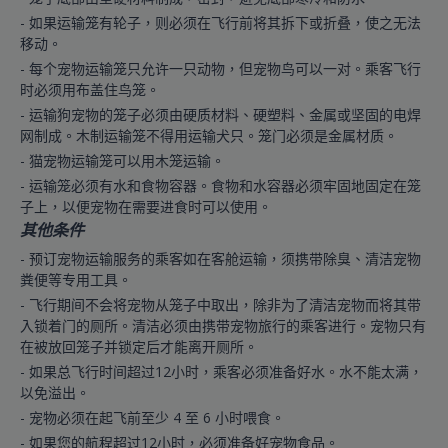
- 如果运输笼有轮子，则必须在飞行前将其拆下或折叠，使之无法
移动。
- 每个宠物运输笼只允许一只动物，但宠物鸟可以一对。乘客飞行
时必须用布盖住鸟笼。
- 运输狗宠物的笼子必须由硬质材料、硬塑料、金属或坚固的电焊
网制成。木制运输笼不得用运输犬只。笼门必须是金属材质。
- 猫宠物运输笼可以用木笼运输。
- 运输笼必须有水和食物容器。食物和水容器必须牢固地固定在笼
子上，以便宠物在需要进食时可以使用。
其他条件
- 预订宠物运输服务的乘客如在客舱运输，须携带除臭、清洁宠物
粪便等专用工具。
- 飞行期间不会将宠物从笼子中取出，除非为了清洁宠物而将其带
入锁着门的厕所。清洁必须由携带宠物旅行的乘客进行。宠物只有
在被放回笼子并锁定后才能离开厕所。
- 如果总飞行时间超过12小时，乘客必须准备好水。水不能太满，
以免溢出。
- 宠物必须在起飞前至少 4 至 6 小时喂食。
- 如果您的航程超过12小时，必须准备好宠物食品。