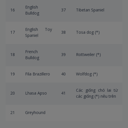
English
16
37
Tibetan Spaniel
Bulldog
English Toy
17
38
Tosa dog (*)
Spaniel
French
18
39
Rottweiler (*)
Bulldog
19
Fila Brazillero
40
Wolfdog (*)
Các giống chó lai từ
20
Lhasa Apso
41
các giống (*) nêu trên
21
Greyhound