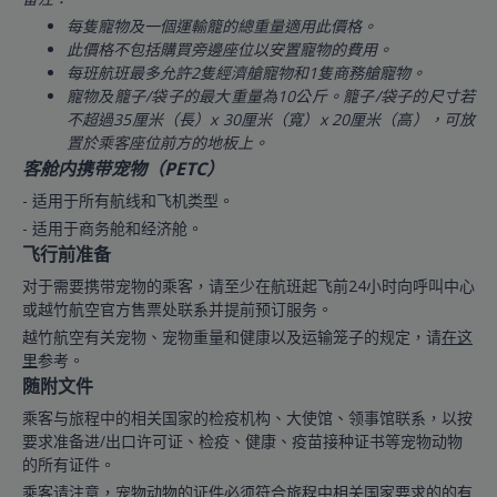
每隻寵物及一個運輸籠的總重量適用此價格。
此價格不包括購買旁邊座位以安置寵物的費用。
每班航班最多允許2隻經濟艙寵物和1隻商務艙寵物。
寵物及籠子/袋子的最大重量為10公斤。籠子/袋子的尺寸若
不超過35厘米（長）x 30厘米（寬）x 20厘米（高），可放
置於乘客座位前方的地板上。
客舱内携带宠物（PETC）
- 适用于所有航线和飞机类型。
- 适用于商务舱和经济舱。
飞行前准备
对于需要携带宠物的乘客，请至少在航班起飞前24小时向呼叫中心
或越竹航空官方售票处联系并提前预订服务。
越竹航空有关宠物、宠物重量和健康以及运输笼子的规定，请
在这
里
参考。
随附文件
乘客与旅程中的相关国家的检疫机构、大使馆、领事馆联系，以按
要求准备进/出口许可证、检疫、健康、疫苗接种证书等宠物动物
的所有证件。
乘客请注意，宠物动物的证件必须符合旅程中相关国家要求的的有