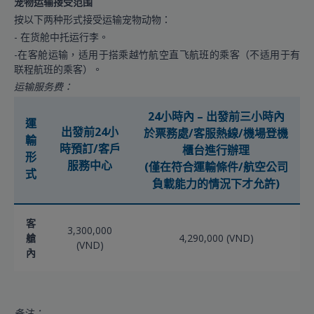
宠物运输接受范围
按以下两种形式接受运输宠物动物：
- 在货舱中托运行李。
-在客舱运输，适用于搭乘越竹航空直飞航班的乘客（不适用于有
联程航班的乘客）。
运输服务费：
24小時內 – 出發前三小時內
運
出發前24小
於票務處/客服熱線/機場登機
輸
時預訂/客戶
櫃台進行辦理
形
服務中心
(僅在符合運輸條件/航空公司
式
負載能力的情況下才允許)
客
3,300,000
艙
4,290,000 (VND)
(VND)
內
备注：