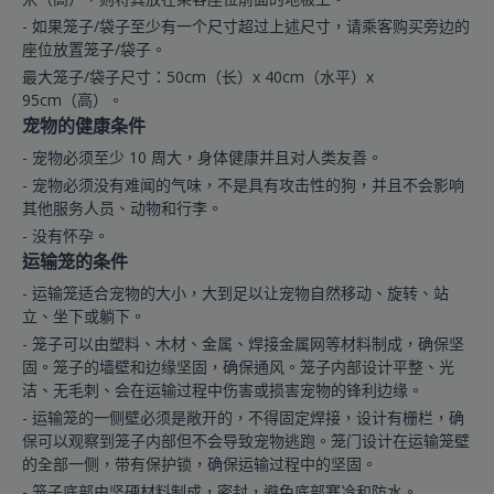
- 如果笼子/袋子至少有一个尺寸超过上述尺寸，请乘客购买旁边的
座位放置笼子/袋子。
最大笼子/袋子尺寸：50cm（长）x 40cm（水平）x
95cm（高）。
宠物的健康条件
- 宠物必须至少 10 周大，身体健康并且对人类友善。
- 宠物必须没有难闻的气味，不是具有攻击性的狗，并且不会影响
其他服务人员、动物和行李。
- 没有怀孕。
运输笼的条件
- 运输笼适合宠物的大小，大到足以让宠物自然移动、旋转、站
立、坐下或躺下。
- 笼子可以由塑料、木材、金属、焊接金属网等材料制成，确保坚
固。笼子的墙壁和边缘坚固，确保通风。笼子内部设计平整、光
洁、无毛刺、会在运输过程中伤害或损害宠物的锋利边缘。
- 运输笼的一侧壁必须是敞开的，不得固定焊接，设计有栅栏，确
保可以观察到笼子内部但不会导致宠物逃跑。笼门设计在运输笼壁
的全部一侧，带有保护锁，确保运输过程中的坚固。
- 笼子底部由坚硬材料制成，密封，避免底部寒冷和防水。