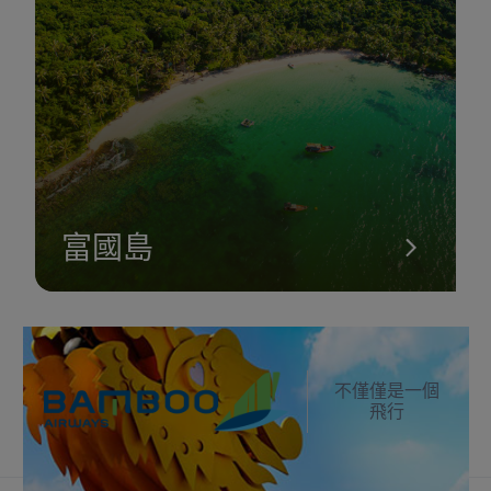
漢市
漢市是峴港市中心的一個市場。 漢市位於海洲郡海洲坊，毗鄰陳
富、白藤、雄王、阮泰學等四條路線，距漢江大橋不遠。
峴港漢市有2層，具體：一樓有賣乾貨、零食、新鮮海產和手工藝
品，二樓有賣織物、衣服、鞋子類、手提包。 這是一個擁有各種
商品和餐飲空間，供遊客體驗的市場空間。
富國島
不僅僅是一個
飛行