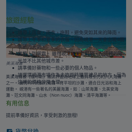
旅遊經驗
請帶上雨傘、雨衣、拖鞋，避免突如其來的陣雨。
請帶上冬季和夏季的衣服，因為峴港一天會出現4個
季節的天氣。
請帶上防曬霜。 雖然峴港的天氣料峭，但這裡的陽
光並不比其他城市差。
美溪海灘
請準備好藥物和一些必要的個人物品。
請選擇峴港市場作為去旅遊時購買禮品的地方，因為
美溪海灘被《福布斯》雜誌評選為地球上最具吸引力的六大海灘
這裡的價格非常合理。
之一。 擁有900米長的海灘，有平坦的沙灘，適合日光浴和海上
運動。 峴港有一些著名的美麗海灘，如：山茶海灘、北美安海
灘、范文同海灘、山水（Non nuoc）海灘、清平海灘等。
有用信息
提前準備好資訊，享受刺激的旅程!
貨幣兌換