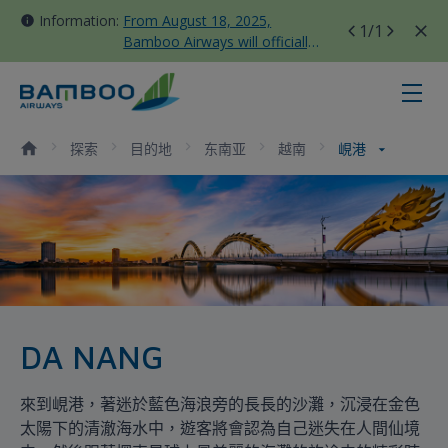
Information:
From August 18, 2025,
1
/1
Bamboo Airways will officially
move all domestic flights to
Tan Son Nhat Terminal T3
峴港 - Bamboo Airways
探索
目的地
东南亚
越南
峴港
DA NANG
來到峴港，著迷於藍色海浪旁的長長的沙灘，沉浸在金色
太陽下的清澈海水中，遊客將會認為自己迷失在人間仙境