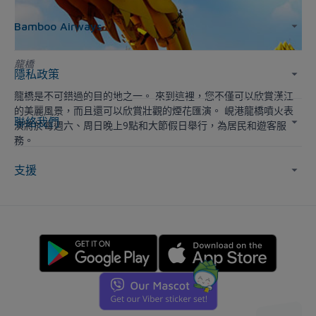
Bamboo Airways
龍橋
隱私政策
龍橋是不可錯過的目的地之一。 來到這裡，您不僅可以欣賞漢江
的美麗風景，而且還可以欣賞壯觀的煙花匯演。 峴港龍橋噴火表
聯絡我們
演將於每週六、周日晚上9點和大節假日舉行，為居民和遊客服
務。
支援