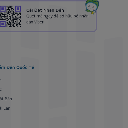
Cài Đặt Nhãn Dán
Quét mã ngay để sở hữu bộ nhãn
dán Viber!
ểm Đến Quốc Tế
h
c
ật Bản
ái Lan