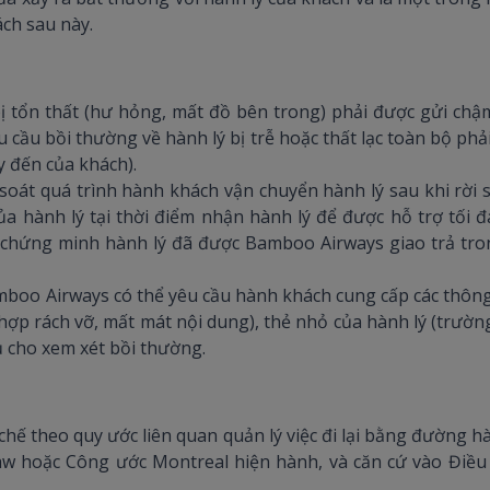
ách sau này.
ị tổn thất (hư hỏng, mất đồ bên trong) phải được gửi chậ
u cầu bồi thường về hành lý bị trễ hoặc thất lạc toàn bộ p
y đến của khách).
soát quá trình hành khách vận chuyển hành lý sau khi rời 
a hành lý tại thời điểm nhận hành lý để được hỗ trợ tối
n chứng minh hành lý đã được Bamboo Airways giao trả tro
boo Airways có thể yêu cầu hành khách cung cấp các thông ti
 hợp rách vỡ, mất mát nội dung), thẻ nhỏ của hành lý (trườ
ụ cho xem xét bồi thường.
 chế theo quy ước liên quan quản lý việc đi lại bằng đường 
w hoặc Công ước Montreal hiện hành, và căn cứ vào Điều 