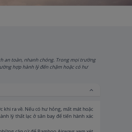
ch an toàn, nhanh chóng. Trong mọi trường
trường hợp hành lý đến chậm hoặc có hư
ớc khi ra về. Nếu có hư hỏng, mất mát hoặc
nh lý thất lạc ở sân bay để tiến hành xác
ng những căn cứ để Bamboo Airways xem xét