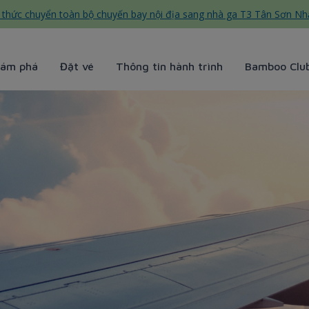
thức chuyển toàn bộ chuyến bay nội địa sang nhà ga T3 Tân Sơn Nh
ám phá
Đặt vé
Thông tin hành trình
Bamboo Clu
ạc - Bamboo Airways