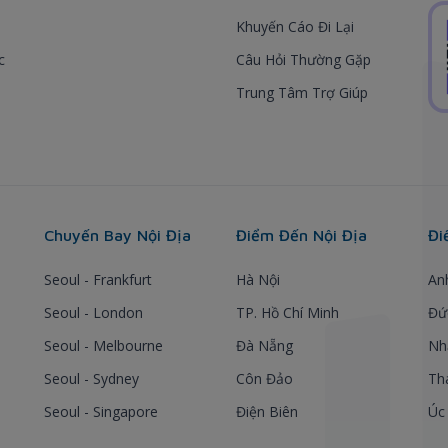
Khuyến Cáo Đi Lại
c
Câu Hỏi Thường Gặp
Trung Tâm Trợ Giúp
Chuyến Bay Nội Địa
Điểm Đến Nội Địa
Đi
Seoul - Frankfurt
Hà Nội
An
Seoul - London
TP. Hồ Chí Minh
Đứ
Seoul - Melbourne
Đà Nẵng
Nh
Seoul - Sydney
Côn Đảo
Th
Seoul - Singapore
Điện Biên
Úc