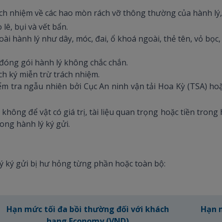
ch nhiệm về các hao mòn rách vỡ thông thường của hành lý
 lê, bụi và vết bẩn.
ài hành lý như dây, móc, đai, ổ khoá ngoài, thẻ tên, vỏ bọ
đóng gói hành lý không chắc chắn.
h ký miễn trừ trách nhiệm.
m tra ngẫu nhiên bởi Cục An ninh vận tải Hoa Kỳ (TSA) hoặ
ng để vật có giá trị, tài liệu quan trọng hoặc tiền trong h
ng hành lý ký gửi.
 ký gửi bị hư hỏng từng phần hoặc toàn bộ:
Hạn mức tối đa bồi thường đối với khách
Hạn m
hạng Economy (VND)