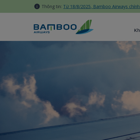
Truy cập nội dung luôn
Thông tin:
Từ 18/8/2025, Bamboo Airways chính 
Kh
Hành lý bị hư hỏng và thất l