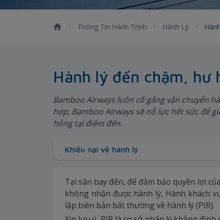
Thông Tin Hành Trình
Hành Lý
Hành
Hành lý đến chậm, hư 
Bamboo Airways luôn cố gắng vận chuyển hàn
hợp, Bamboo Airways sẽ nỗ lực hết sức để gi
hỏng tại điểm đến.
Khiếu nại về hành lý
Tại sân bay đến, để đảm bảo quyền lợi của
không nhận được hành lý, Hành khách vui 
lập biên bản bất thường về hành lý (PIR).
Xin lưu ý, PIR là cơ sở pháp lý khẳng đị