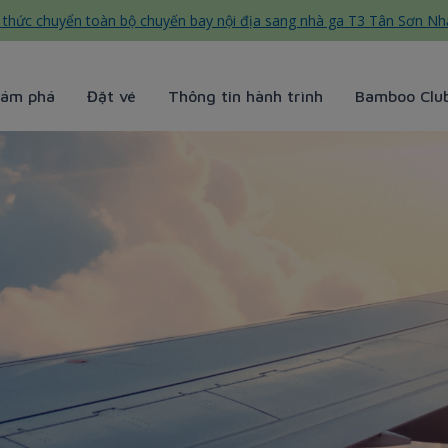
thức chuyển toàn bộ chuyến bay nội địa sang nhà ga T3 Tân Sơn Nh
ám phá
Đặt vé
Thông tin hành trình
Bamboo Clu
ys