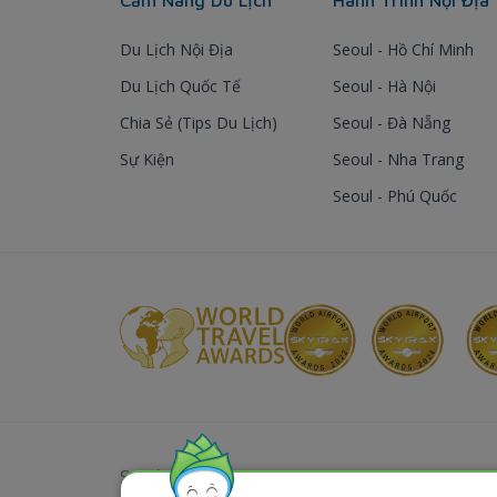
Du Lịch Nội Địa
Seoul - Hồ Chí Minh
Du Lịch Quốc Tế
Seoul - Hà Nội
Chia Sẻ (Tips Du Lịch)
Seoul - Đà Nẵng
Sự Kiện
Seoul - Nha Trang
Seoul - Phú Quốc
Sơ đồ website