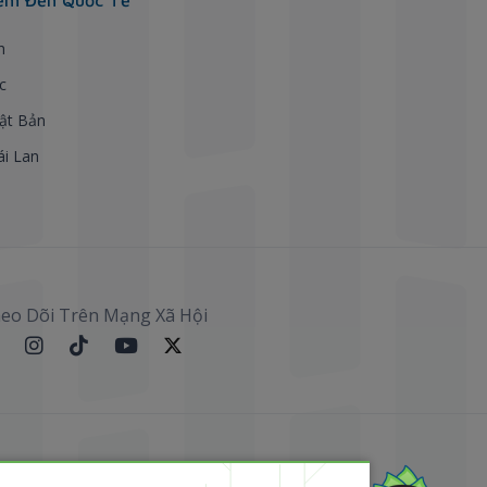
h
c
ật Bản
ái Lan
eo Dõi Trên Mạng Xã Hội