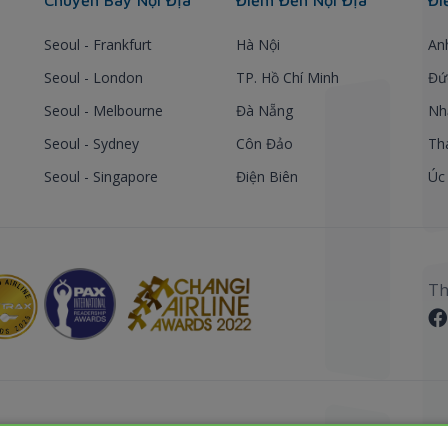
Seoul - Frankfurt
Hà Nội
An
Seoul - London
TP. Hồ Chí Minh
Đứ
Seoul - Melbourne
Đà Nẵng
Nh
Seoul - Sydney
Côn Đảo
Th
Seoul - Singapore
Điện Biên
Úc
Th