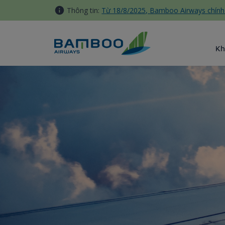
Truy cập nội dung luôn
Thông tin:
Từ 18/8/2025, Bamboo Airways chính 
Kh
Đội bay - Bamboo Airways