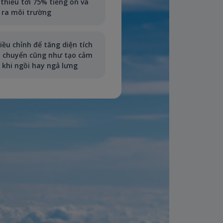
 thiểu tới 75% tiếng ồn và
i ra môi trường
ều chỉnh để tăng diện tích
 di chuyển cũng như tạo cảm
 khi ngồi hay ngả lưng