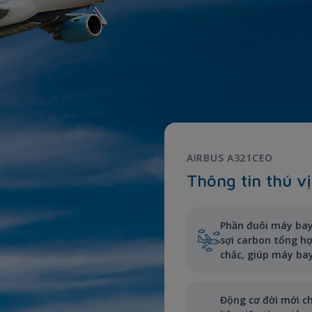
AIRBUS A321CEO
Thông tin thú vị
Phần đuôi máy bay
sợi carbon tổng h
chắc, giúp máy ba
Động cơ đời mới c