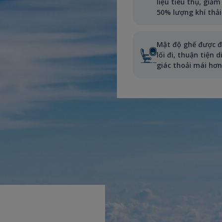
liệu tiêu thụ, giảm
50% lượng khí thả
Mật độ ghế được đi
lối đi, thuận tiện
giác thoải mái hơn