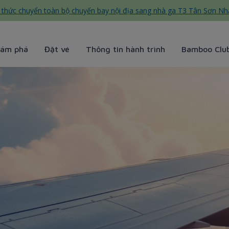
thức chuyển toàn bộ chuyến bay nội địa sang nhà ga T3 Tân Sơn Nh
ám phá
Đặt vé
Thông tin hành trình
Bamboo Clu