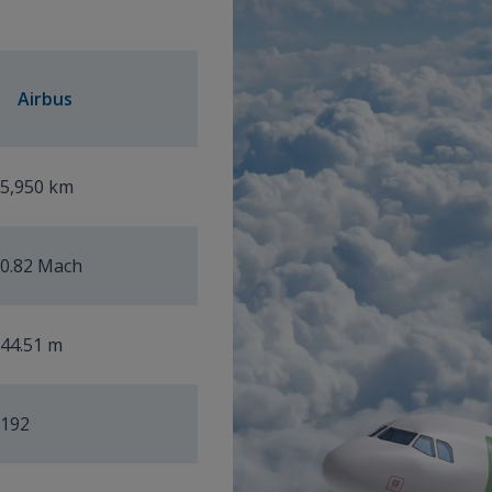
Airbus
5,950 km
0.82 Mach
44.51 m
192