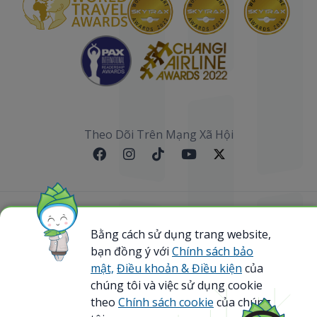
Theo Dõi Trên Mạng Xã Hội
Sơ đồ website
Bằng cách sử dụng trang website,
bạn đồng ý với
Chính sách bảo
@ 2023 Bamboo Airways Copyright. All Rights
Reserved.
mật,
Điều khoản & Điều kiện
của
Business Registration Code: 0107867370
chúng tôi và việc sử dụng cookie
theo
Chính sách cookie
của chúng