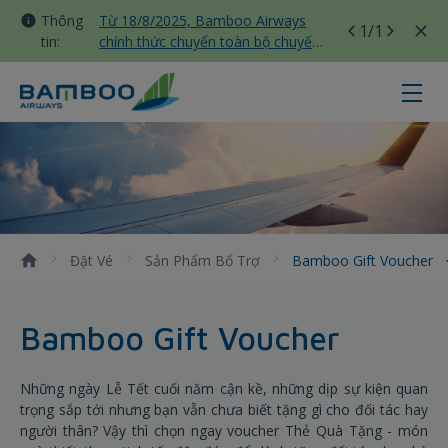
Thông
Từ 18/8/2025, Bamboo Airways
1
/1
tin:
chính thức chuyển toàn bộ chuyến
bay nội địa sang nhà ga T3 Tân
Sơn Nhất
Bamboo Gift Voucher - Bamboo Ai
Đặt Vé
Sản Phẩm Bổ Trợ
Bamboo Gift Voucher
Bamboo Gift Voucher
Những ngày Lễ Tết cuối năm cận kề, những dịp sự kiện quan
trọng sắp tới nhưng bạn vẫn chưa biết tặng gì cho đối tác hay
người thân? Vậy thì chọn ngay voucher Thẻ Quà Tặng - món