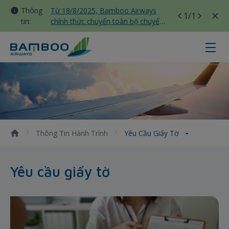
Thông
Từ 18/8/2025, Bamboo Airways
1
/1
tin:
chính thức chuyển toàn bộ chuyến
bay nội địa sang nhà ga T3 Tân
Sơn Nhất
Yêu cầu giấy tờ - Bamboo Airways
Thông Tin Hành Trình
Yêu Cầu Giấy Tờ
Yêu cầu giấy tờ