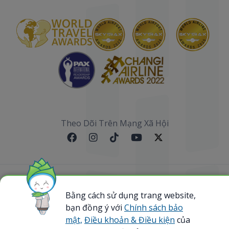
Theo Dõi Trên Mạng Xã Hội
Sơ đồ website
Bằng cách sử dụng trang website,
bạn đồng ý với
Chính sách bảo
@ 2023 Bamboo Airways Copyright. All Rights
Reserved.
mật,
Điều khoản & Điều kiện
của
Business Registration Code: 0107867370