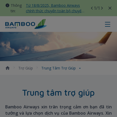
Thông
Từ 18/8/2025, Bamboo Airways
1
/1
tin:
chính thức chuyển toàn bộ chuyến
bay nội địa sang nhà ga T3 Tân
Sơn Nhất
Trung tâm trợ giúp - Bamboo Airw
Trợ Giúp
Trung Tâm Trợ Giúp
Trung tâm trợ giúp
Bamboo Airways xin trân trọng cảm ơn bạn đã tin
tưởng và lựa chọn dịch vụ của Bamboo Airways. Xin