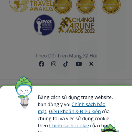
Theo Dõi Trên Mạng Xã Hội
Sơ đồ website
Bằng cách sử dụng trang website,
bạn đồng ý với
Chính sách bảo
@ 2023 Bamboo Airways Copyright. All Rights
Reserved.
mật,
Điều khoản & Điều kiện
của
Business Registration Code: 0107867370
chúng tôi và việc sử dụng cookie
theo
Chính sách cookie
của chúng