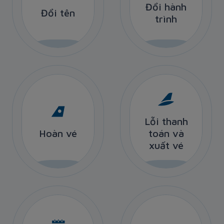
Đổi hành
Đổi hành
Đổi tên
Đổi tên
trình
trình
Lỗi thanh
Lỗi thanh
Hoàn vé
toán và
Hoàn vé
toán và
xuất vé
xuất vé