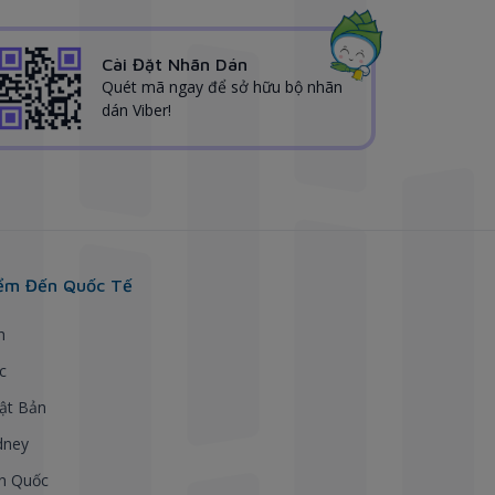
Cài Đặt Nhãn Dán
Quét mã ngay để sở hữu bộ nhãn
dán Viber!
ểm Đến Quốc Tế
h
c
ật Bản
dney
n Quốc