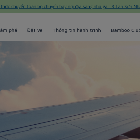
thức chuyển toàn bộ chuyến bay nội địa sang nhà ga T3 Tân Sơn Nh
ám phá
Đặt vé
Thông tin hành trình
Bamboo Clu
rways