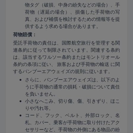
物タグ（破損、中身の紛失などの場合）、手
荷物（遅延の場合）、損傷した手荷物の写
真、および補償を検討するための情報等を提
供するよう求める場合があります。
荷物賠償：
受託手荷物の責任は、国際航空旅行を管理する関
連条約に従って制限されています。関連する条約
は、該当するワルソー条約またはモントリオール
条約の条項に従い、 旅客および手荷物の輸送 に関
するバンブーエアウェイズの規則に従います。
さらに、バンブーエアウェイズは、以下のよ
うに手荷物の通常の損耗・破損について責任
を負いません。
小さなへこみ、切り傷、傷、引きずり、ほこ
りや汚れ等。
コード、フック、ベルト、外部ロック、名
札、カバー、乗客が手荷物に取り付けたアク
セサリーなど、手荷物の外側にある物品の紛