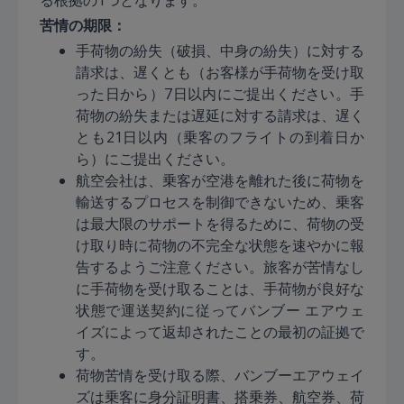
る根拠の1つとなります。
苦情の期限：
手荷物の紛失（破損、中身の紛失）に対する
請求は、遅くとも（お客様が手荷物を受け取
った日から）7日以内にご提出ください。手
荷物の紛失または遅延に対する請求は、遅く
とも21日以内（乗客のフライトの到着日か
ら）にご提出ください。
航空会社は、乗客が空港を離れた後に荷物を
輸送するプロセスを制御できないため、乗客
は最大限のサポートを得るために、荷物の受
け取り時に荷物の不完全な状態を速やかに報
告するようご注意ください。旅客が苦情なし
に手荷物を受け取ることは、手荷物が良好な
状態で運送契約に従ってバンブー エアウェ
イズによって返却されたことの最初の証拠で
す。
荷物苦情を受け取る際、バンブーエアウェイ
ズは乗客に身分証明書、搭乗券、航空券、荷