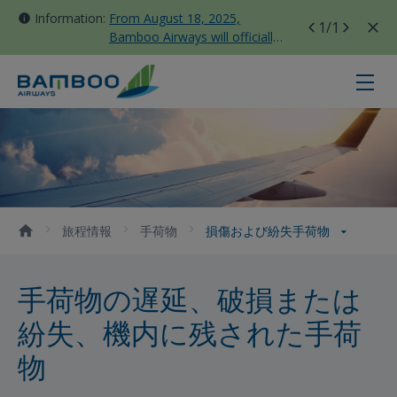
Information:
From August 18, 2025,
1
/1
Bamboo Airways will officially
move all domestic flights to
Tan Son Nhat Terminal T3
損傷および紛失手荷物 - Bamboo Air
旅程情報
手荷物
損傷および紛失手荷物
手荷物の遅延、破損または
紛失、機内に残された手荷
物