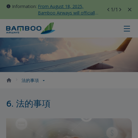
Information:
From August 18, 2025,
1
/1
Bamboo Airways will officially
move all domestic flights to
Tan Son Nhat Terminal T3
法的事項 - Bamboo Airways
法的事項
6. 法的事項