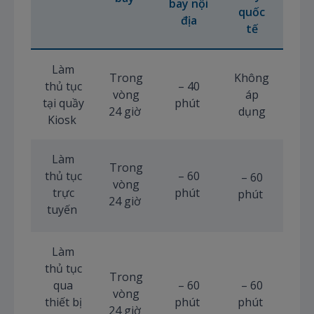
bay nội
quốc
địa
tế
Làm
Trong
Không
thủ tục
– 40
vòng
áp
tại quầy
phút
24 giờ
dụng
Kiosk
Làm
Trong
thủ tục
– 60
– 60
vòng
trực
phút
phút
24 giờ
tuyến
Làm
thủ tục
Trong
qua
– 60
– 60
vòng
thiết bị
phút
phút
24 giờ