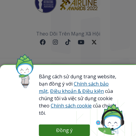
Theo Dõi Trên Mạng Xã Hội
Sơ đồ website
Bằng cách sử dụng trang website,
bạn đồng ý với
Chính sách bảo
@ 2023 Bamboo Airways Copyright. All Rights
Reserved.
mật,
Điều khoản & Điều kiện
của
Business Registration Code: 0107867370
chúng tôi và việc sử dụng cookie
theo
Chính sách cookie
của chúng
tôi.
Đồng ý