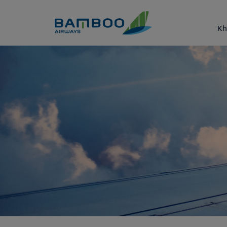
Truy cập nội dung luôn
Kh
Anh - Bamboo Airways