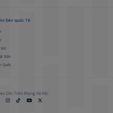
ểm Đến Quốc Tế
h
c
 Séc
ật Bản
n Quốc
eo Dõi Trên Mạng Xã Hội