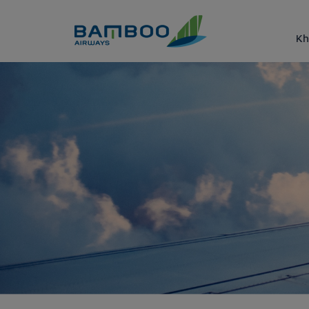
Truy cập nội dung luôn
Kh
Phương thức thanh toán - B