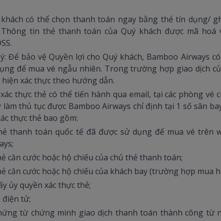
khách có thể chọn thanh toán ngay bằng thẻ tín dụng/ gh
. Thông tin thẻ thanh toán của Quý khách được mã hoá 
DSS.
ý: Để bảo vệ Quyền lợi cho Quý khách, Bamboo Airways có 
ụng để mua vé ngẫu nhiên. Trong trường hợp giao dịch của
 hiện xác thực theo hướng dẫn.
 xác thực thẻ có thể tiến hành qua email, tại các phòng v
 làm thủ tục được Bamboo Airways chỉ định tại 1 số sân ba
xác thực thẻ bao gồm:
hẻ thanh toán quốc tế đã được sử dụng để mua vé trên 
ays;
hẻ căn cước hoặc hộ chiếu của chủ thẻ thanh toán;
hẻ căn cước hoặc hộ chiếu của khách bay (trường hợp mua h
iấy ủy quyền xác thực thẻ;
é điện tử;
hứng từ chứng minh giao dịch thanh toán thành công từ 