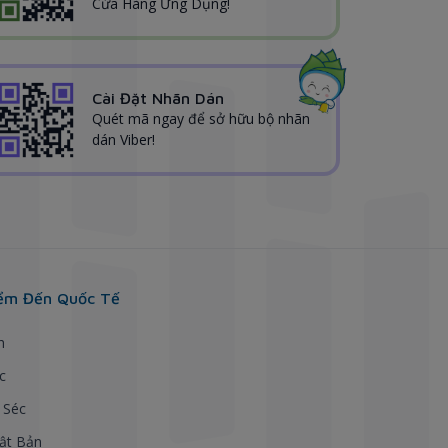
Cửa Hàng Ứng Dụng!
Cài Đặt Nhãn Dán
Quét mã ngay để sở hữu bộ nhãn
dán Viber!
ểm Đến Quốc Tế
h
c
 Séc
ật Bản