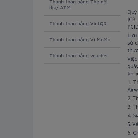
Thanh toán bằng Thẻ nội
địa/ ATM
Quý 
JCB
Thanh toán bằng VietQR
PCI
Lưu 
Thanh toán bằng Ví MoMo
sử d
thực
Thanh toán bằng voucher
Việc
quầy
khi 
1. T
Airw
2. T
3. T
4. G
5. V
6. C