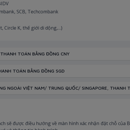
 BIDV
tcombank, SCB, Techcombank
 Circle K, thế giới di dộng,…)
, THANH TOÁN BẰNG ĐỒNG CNY
THANH TOÁN BẰNG ĐỒNG SGD
ỜNG NGOÀI VIỆT NAM/ TRUNG QUỐC/ SINGAPORE, THANH 
hách sẽ được điều hướng về màn hình xác nhận đặt chỗ của 