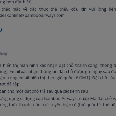
ng hợp đặc biệt);
 thắc mắc về xác thực thẻ (nếu có), xin vui lòng liê
pdeskonline@bambooairways.com
au
ẽ hiển thị màn hình xác nhận đặt chỗ thành công, thông t
ng). Email xác nhận thông tin đặt chỗ được gửi ngay sau đó 
 cập trong email hiển thị theo giờ quốc tế GMT). Đặt chỗ củ
ược đề cập.
oán cho một đặt chỗ trả sau qua các kênh sau:
 Ứng dụng di động của Bamboo Airways, nhập Mã đặt chỗ và 
ng thức thanh toán trực tuyến hiện có (thẻ quốc tế, thẻ nội