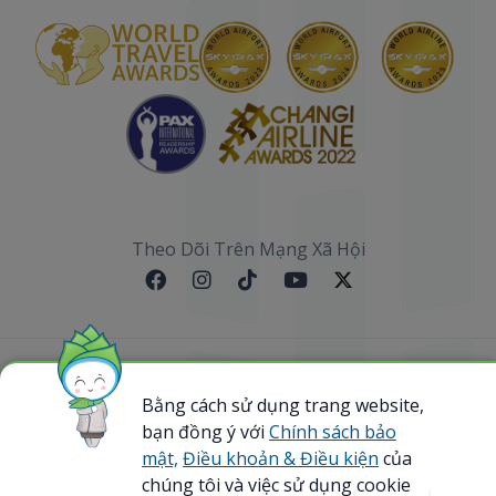
Theo Dõi Trên Mạng Xã Hội
Sơ đồ website
Bằng cách sử dụng trang website,
bạn đồng ý với
Chính sách bảo
@ 2023 Bamboo Airways Copyright. All Rights
Reserved.
mật,
Điều khoản & Điều kiện
của
Business Registration Code: 0107867370
chúng tôi và việc sử dụng cookie