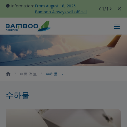
Information:
From August 18, 2025,
1
/1
Bamboo Airways will officially
move all domestic flights to
Tan Son Nhat Terminal T3
수하물 - Bamboo Airways
여행 정보
수하물
수하물