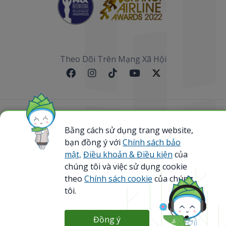
Theo Dõi Trên Mạng Xã Hội
Sơ đồ website
Bằng cách sử dụng trang website,
bạn đồng ý với
Chính sách bảo
@ 2023 Bamboo Airways Copyright. All Rights
Reserved.
mật,
Điều khoản & Điều kiện
của
Business Registration Code: 0107867370
chúng tôi và việc sử dụng cookie
theo
Chính sách cookie
của chúng
tôi.
Đồng ý