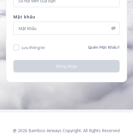
Mật khẩu
Quên Mật Khẩu?
Lưu thông tin
Đăng Nhập
@
2026
Bamboo Airways Copyright. All Rights Reserved.