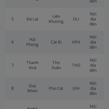
đến
Nội
Liên
5
Đà Lạt
DLI
địa
+
Khương
đến
Nội
Hải
6
Cát Bi
HPH
địa
+
Phòng
đến
Nội
Thanh
Thọ
7
THD
địa
+
Hoá
Xuân
đến
Nội
Quy
8
Phù Cát
UIH
địa
+
Nhơn
đến
Nội
Nghệ