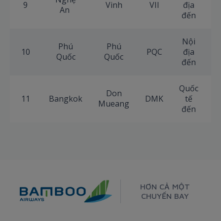
9
Vinh
VII
địa
+
An
đến
Nội
Phú
Phú
10
PQC
địa
+
Quốc
Quốc
đến
Quốc
Don
11
Bangkok
DMK
tế
+
Mueang
đến
HƠN CẢ MỘT
CHUYẾN BAY