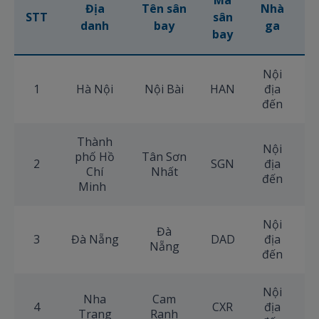
Mã
Địa
Tên sân
Nhà
STT
sân
S
danh
bay
ga
bay
Nội
1
Hà Nội
Nội Bài
HAN
địa
+
đến
Thành
Nội
phố Hồ
Tân Sơn
2
SGN
địa
+
Chí
Nhất
đến
Minh
Nội
Đà
3
Đà Nẵng
DAD
địa
+
Nẵng
đến
Nội
Nha
Cam
4
CXR
địa
+
Trang
Ranh