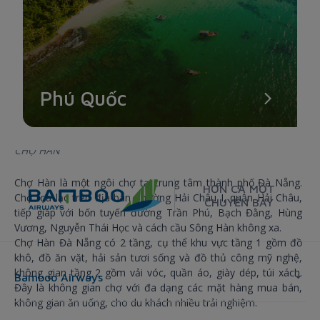
Phú Quốc
CHỢ HÀN
Chợ Hàn là một ngôi chợ tại trung tâm thành phố Đà Nẵng.
HƠN CẢ MỘT
Chợ tọa lạc trên địa bàn phường Hải Châu I, quận Hải Châu,
CHUYẾN BAY
tiếp giáp với bốn tuyến đường Trần Phú, Bạch Đằng, Hùng
Vương, Nguyễn Thái Học và cách cầu Sông Hàn không xa.
Chợ Hàn Đà Nẵng có 2 tầng, cụ thể khu vực tầng 1 gồm đồ
khô, đồ ăn vặt, hải sản tươi sống và đồ thủ công mỹ nghệ,
không gian tầng 2 gồm vải vóc, quần áo, giày dép, túi xách.
Bamboo Airways
Đây là không gian chợ với đa dạng các mặt hàng mua bán,
không gian ăn uống, cho du khách nhiều trải nghiệm.