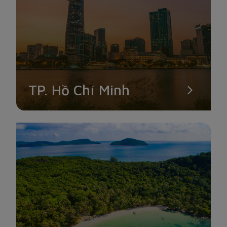
SÔNG HÀN
TP. Hồ Chí Minh
Nếu chỉ có ít thời gian khám phá một con phố ở Đà Nẵng,
nhất định bạn phải chọn đến thăm sông Hàn, nơi có Cầu
Quay và Cầu Rồng bắc qua. Bên cạnh sông là con phố Bạch
Đằng nhộn nhịp, là Chợ Hàn nơi bạn có thể mua rất nhiều
món ăn vặt ngon miệng để tiếp sức cho hành trình khám phá
những cảnh đẹp của thành phố này