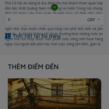
Phố Cổ Hội An đang là địa điểm thu hút khách tham quan hấp
dẫn bậc nhất Quảng Nam nói riêng và miền Trung nói chung.
Phố Cổ được xây bảo toàn lối kiến trúc cổ điển độc đáo.
Đường phố ở khu phố cổ được bố trí ngang dọc theo kiểu bàn
cờ với những con phố ngắn và đẹp, uốn lượn, ôm lấy những
ngôi nhà. Dạo bước chân qua từng con phố nhỏ xinh và yên
bình ấy, du khách không chỉ được thưởng thức những món ăn
Thời tiết tại
Da Nang
ngon mà còn thấy được một phần cuộc sống sinh hoạt hàng
ngày của người dân phố Hội, một cuộc sống yên bình, giản dị.
THÊM ĐIỂM ĐẾN