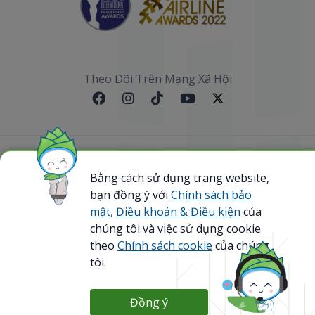
Theo Dõi Trên Mạng Xã Hội
Sơ đồ website
Bằng cách sử dụng trang website,
@ 2023 Bamboo Airways Copyright. All Rights
bạn đồng ý với
Chính sách bảo
Reserved.
mật,
Điều khoản & Điều kiện
của
Business Registration Code: 0107867370
chúng tôi và việc sử dụng cookie
theo
Chính sách cookie
của chúng
tôi.
Đồng ý