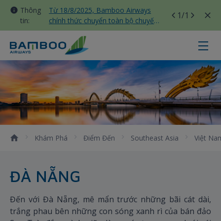
Thông
Từ 18/8/2025, Bamboo Airways
1
/1
tin:
chính thức chuyển toàn bộ chuyến
bay nội địa sang nhà ga T3 Tân
Sơn Nhất
Đà Nẵng - Bamboo Airways
Khám Phá
Điểm Đến
Southeast Asia
Việt Na
ĐÀ NẴNG
Đến với Đà Nẵng, mê mẩn trước những bãi cát dài,
trắng phau bên những con sóng xanh rì của bán đảo