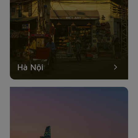
BÁN ĐẢO SƠN TRÀ
Đây được xem là viên ngọc quý của thành phố Đà Nẵng. Bán
đảo Sơn Trà trở thành điểm du lịch nổi tiếng, thu hút rất nhiều
khách du lịch hàng năm. Đảo Sơn Trà thuộc địa phận xã Thọ
Quang, quận Sơn Trà và cách trung tâm thành phố khoảng
10km về phía Đông Bắc. Nơi đây nổi bật với những cung
đường uốn lượn, dọc theo đó là hệ sinh thái động thực vật
Hà Nội
phong phú và đa dạng.