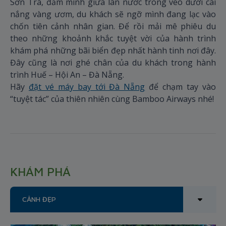
Sơn Trà, đắm mình giữa làn nước trong veo dưới cái
nắng vàng ươm, du khách sẽ ngỡ mình đang lạc vào
chốn tiên cảnh nhân gian. Để rồi mải mê phiêu du
theo những khoảnh khắc tuyệt vời của hành trình
khám phá những bãi biển đẹp nhất hành tinh nơi đây.
Đây cũng là nơi ghé chân của du khách trong hành
trình Huế – Hội An – Đà Nẵng.
Hãy
đặt vé máy bay tới Đà Nẵng
để chạm tay vào
“tuyệt tác” của thiên nhiên cùng Bamboo Airways nhé!
KHÁM PHÁ
CẢNH ĐẸP