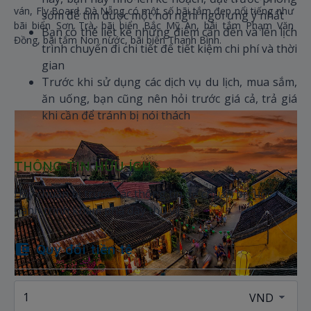
ván, Fly Board. Đà Nẵng có một số bãi tắm đẹp nổi tiếng như
sớm để tìm được một nơi nghỉ ngơi ưng ý nhất
bãi biển Sơn Trà, bãi biển Bắc Mỹ An, bãi tắm Phạm Văn
Bạn có thể liệt kê những điểm cần đến và lên lịch
Đồng, bãi tắm Non nước, bãi biển Thanh Bình.
trình chuyến đi chi tiết để tiết kiệm chi phí và thời
gian
Trước khi sử dụng các dịch vụ du lịch, mua sắm,
ăn uống, bạn cũng nên hỏi trước giá cả, trả giá
khi cần để tránh bị nói thách
THÔNG TIN HỮU ÍCH
Hãy chuẩn bị trước các thông tin để chuẩn bị cuộc
hành trình khám phá đầy thú vị!
Quy đổi tiền tệ
HỘI AN