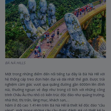
BÀ NÀ HILLS
Một trong những điểm đến nổi tiếng tại đây là Bà Nà Hill với
hệ thống cáp treo đơn hiện đại và dài nhất thế giới. Được trải
nghiệm cảm giác vượt qua quãng đường gần 6000m lên đỉnh
núi, thưởng ngoạn vẻ đẹp như trong cổ tích với những công
trình Châu Âu thu nhỏ có kiến trúc độc đáo như quảng trường,
nhà thờ, thị trấn, làng mạc, khách sạn,…
Nằm ở độ cao 1.414m trên Bà Nà Hill là thiết kế độc đáo “cầu
vàng”, một trong những cây cầu được đánh giá có thiết kế lạ