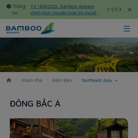
Thông
Từ 18/8/2025, Bamboo Airways
1
/1
tin:
chính thức chuyển toàn bộ chuyến
bay nội địa sang nhà ga T3 Tân
Sơn Nhất
Northeast Asia - Bamboo Airways
Khám Phá
Điểm Đến
Northeast Asia
ĐÔNG BẮC Á