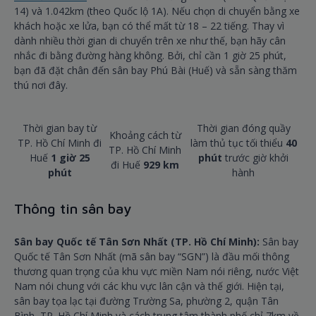
14) và 1.042km (theo Quốc lộ 1A). Nếu chọn di chuyển bằng xe
khách hoặc xe lửa, bạn có thể mất từ 18 – 22 tiếng. Thay vì
dành nhiều thời gian di chuyển trên xe như thế, bạn hãy cân
nhắc đi bằng đường hàng không. Bởi, chỉ cần 1 giờ 25 phút,
bạn đã đặt chân đến sân bay Phú Bài (Huế) và sẵn sàng thăm
thú nơi đây.
Thời gian bay từ
Thời gian đóng quầy
Khoảng cách từ
TP. Hồ Chí Minh đi
làm thủ tục tối thiểu
40
TP. Hồ Chí Minh
Huế
1 giờ 25
phút
trước giờ khởi
đi Huế
929 km
phút
hành
Thông tin sân bay
Sân bay Quốc tế Tân Sơn Nhất (TP. Hồ Chí Minh):
Sân bay
Quốc tế Tân Sơn Nhất (mã sân bay “SGN”) là đầu mối thông
thương quan trọng của khu vực miền Nam nói riêng, nước Việt
Nam nói chung với các khu vực lân cận và thế giới. Hiện tại,
sân bay tọa lạc tại đường Trường Sa, phường 2, quận Tân
Bình, TP. Hồ Chí Minh và cách trung tâm thành phố chỉ 7km về