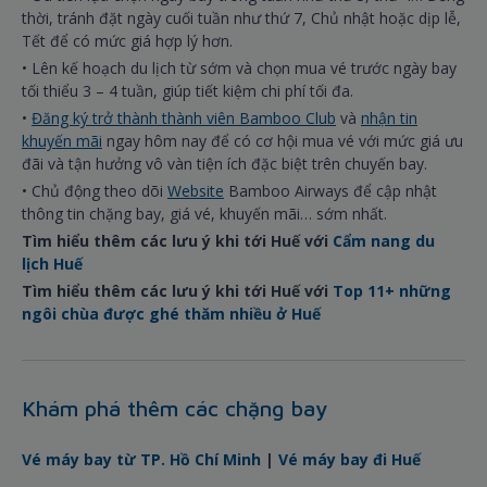
thời, tránh đặt ngày cuối tuần như thứ 7, Chủ nhật hoặc dịp lễ,
Tết để có mức giá hợp lý hơn.
• Lên kế hoạch du lịch từ sớm và chọn mua vé trước ngày bay
tối thiểu 3 – 4 tuần, giúp tiết kiệm chi phí tối đa.
•
Đăng ký trở thành thành viên Bamboo Club
và
nhận tin
khuyến mãi
ngay hôm nay để có cơ hội mua vé với mức giá ưu
đãi và tận hưởng vô vàn tiện ích đặc biệt trên chuyến bay.
• Chủ động theo dõi
Website
Bamboo Airways để cập nhật
thông tin chặng bay, giá vé, khuyến mãi… sớm nhất.
Tìm hiểu thêm các lưu ý khi tới Huế với
Cẩm nang du
lịch Huế
Tìm hiểu thêm các lưu ý khi tới Huế với
Top 11+ những
ngôi chùa được ghé thăm nhiều ở Huế
Khám phá thêm các chặng bay
Vé máy bay từ TP. Hồ Chí Minh
|
Vé máy bay đi Huế