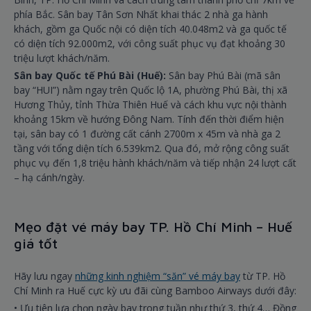
phía Bắc. Sân bay Tân Sơn Nhất khai thác 2 nhà ga hành
khách, gồm ga Quốc nội có diện tích 40.048m2 và ga quốc tế
có diện tích 92.000m2, với công suất phục vụ đạt khoảng 30
triệu lượt khách/năm.
Sân bay Quốc tế Phú Bài (Huế):
Sân bay Phú Bài (mã sân
bay “HUI”) nằm ngay trên Quốc lộ 1A, phường Phú Bài, thị xã
Hương Thủy, tỉnh Thừa Thiên Huế và cách khu vực nội thành
khoảng 15km về hướng Đông Nam. Tính đến thời điểm hiện
tại, sân bay có 1 đường cất cánh 2700m x 45m và nhà ga 2
tầng với tổng diện tích 6.539km2. Qua đó, mở rộng công suất
phục vụ đến 1,8 triệu hành khách/năm và tiếp nhận 24 lượt cất
– hạ cánh/ngày.
Mẹo đặt vé máy bay TP. Hồ Chí Minh – Huế
giá tốt
Hãy lưu ngay
những kinh nghiệm “săn” vé máy bay
từ TP. Hồ
Chí Minh ra Huế cực kỳ ưu đãi cùng Bamboo Airways dưới đây:
• Ưu tiên lựa chọn ngày bay trong tuần như thứ 3, thứ 4… Đồng